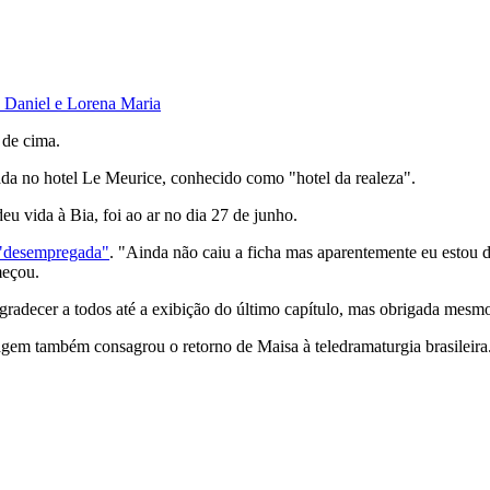
 Daniel e Lorena Maria
 de cima.
ada no hotel Le Meurice, conhecido como "hotel da realeza".
deu vida à Bia, foi ao ar no dia 27 de junho.
á "desempregada"
. "Ainda não caiu a ficha mas aparentemente eu estou d
meçou.
gradecer a todos até a exibição do último capítulo, mas obrigada mesmo
em também consagrou o retorno de Maisa à teledramaturgia brasileira. N