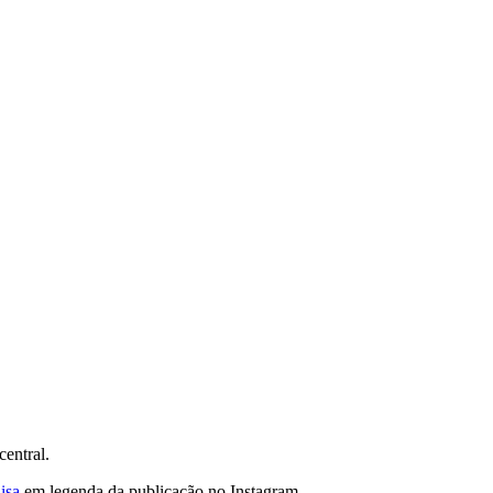
central.
isa
em legenda da publicação no Instagram.