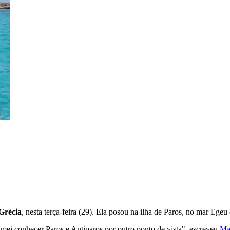
Grécia
, nesta terça-feira (29). Ela posou na ilha de Paros, no mar Egeu 
amei conhecer Paros e Antiparos por outro ponto de vista", escreveu
Ma