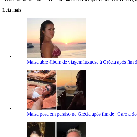
Leia mais
Maisa abre álbum de viagem luxuosa à Grécia após fim d
Maisa posa em paraíso na Grécia após fim de "Garota 