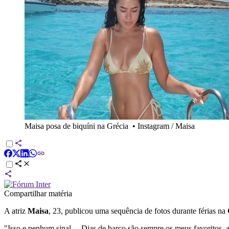
Maisa posa de biquíni na Grécia
•
Instagram / Maisa
Compartilhar matéria
A atriz
Maisa
, 23, publicou uma sequência de fotos durante férias na
"Isso e nenhum sinal... Dias de barco são sempre os meus favoritos, 