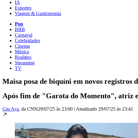
IA
Esportes
Viagem & Gastronomia
Pop
BBB
Carnaval
Celebridades
Cinema
Música
Realities
Streaming
TV
Maisa posa de biquíni em novos registros d
Após fim de "Garota do Momento", atriz e
Giu Aya
, da CNN
29/07/25 às 23:00
|
Atualizado
29/07/25 às 23:41