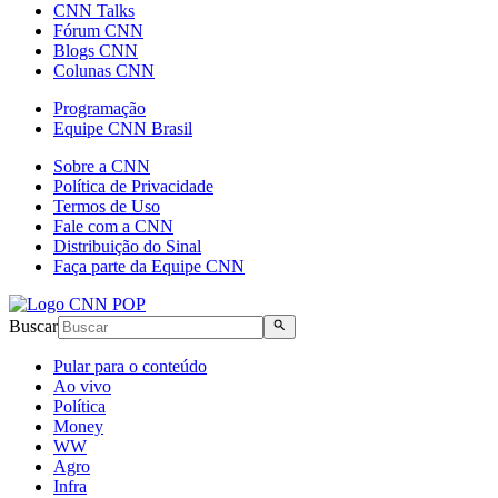
CNN Talks
Fórum CNN
Blogs CNN
Colunas CNN
Programação
Equipe CNN Brasil
Sobre a CNN
Política de Privacidade
Termos de Uso
Fale com a CNN
Distribuição do Sinal
Faça parte da Equipe CNN
Buscar
Pular para o conteúdo
Ao vivo
Política
Money
WW
Agro
Infra