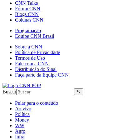
CNN Talks
Fórum CNN
Blogs CNN
Colunas CNN
Programação
Equipe CNN Brasil
Sobre a CNN
Política de Privacidade
Termos de Uso
Fale com a CNN
Distribuição do Sinal
Faça parte da Equipe CNN
Buscar
Pular para o conteúdo
Ao vivo
Política
Money
WW
Agro
Infra