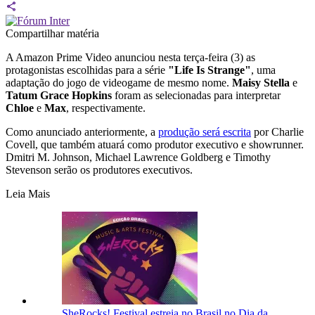
Compartilhar matéria
A Amazon Prime Video anunciou nesta terça-feira (3) as
protagonistas escolhidas para a série
"Life Is Strange"
, uma
adaptação do jogo de videogame de mesmo nome.
Maisy
Stella
e
Tatum
Grace
Hopkins
foram as selecionadas para interpretar
Chloe
e
Max
, respectivamente.
Como anunciado anteriormente, a
produção será escrita
por Charlie
Covell, que também atuará como produtor executivo e showrunner.
Dmitri M. Johnson, Michael Lawrence Goldberg e Timothy
Stevenson serão os produtores executivos.
Leia Mais
SheRocks! Festival estreia no Brasil no Dia da