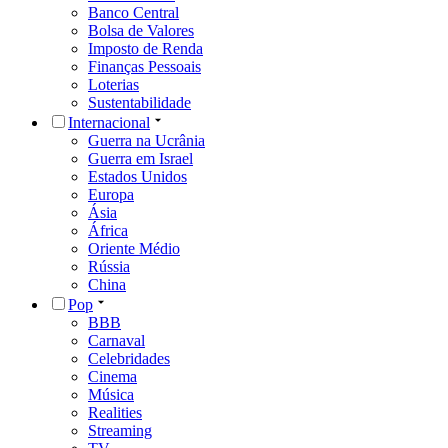
Banco Central
Bolsa de Valores
Imposto de Renda
Finanças Pessoais
Loterias
Sustentabilidade
Internacional
Guerra na Ucrânia
Guerra em Israel
Estados Unidos
Europa
Ásia
África
Oriente Médio
Rússia
China
Pop
BBB
Carnaval
Celebridades
Cinema
Música
Realities
Streaming