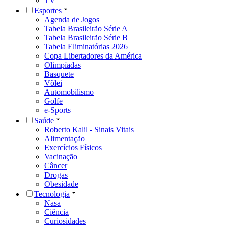
TV
Esportes
Agenda de Jogos
Tabela Brasileirão Série A
Tabela Brasileirão Série B
Tabela Eliminatórias 2026
Copa Libertadores da América
Olimpíadas
Basquete
Vôlei
Automobilismo
Golfe
e-Sports
Saúde
Roberto Kalil - Sinais Vitais
Alimentação
Exercícios Físicos
Vacinação
Câncer
Drogas
Obesidade
Tecnologia
Nasa
Ciência
Curiosidades