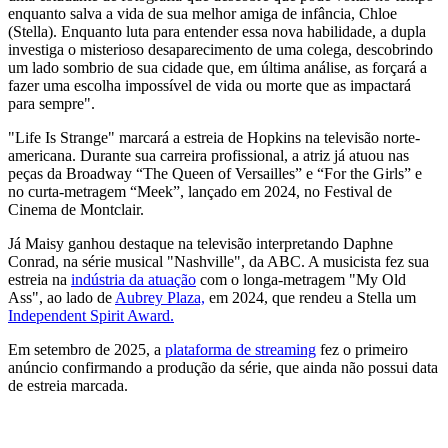
enquanto salva a vida de sua melhor amiga de infância, Chloe
(Stella). Enquanto luta para entender essa nova habilidade, a dupla
investiga o misterioso desaparecimento de uma colega, descobrindo
um lado sombrio de sua cidade que, em última análise, as forçará a
fazer uma escolha impossível de vida ou morte que as impactará
para sempre".
"Life Is Strange" marcará a estreia de Hopkins na televisão norte-
americana. Durante sua carreira profissional, a atriz já atuou nas
peças da Broadway “The Queen of Versailles” e “For the Girls” e
no curta-metragem “Meek”, lançado em 2024, no Festival de
Cinema de Montclair.
Já Maisy ganhou destaque na televisão interpretando Daphne
Conrad, na série musical "Nashville", da ABC. A musicista fez sua
estreia na
indústria da atuação
com o longa-metragem "My Old
Ass", ao lado de
Aubrey Plaza,
em 2024, que rendeu a Stella um
Independent Spirit Award.
Em setembro de 2025, a
plataforma de streaming
fez o primeiro
anúncio confirmando a produção da série, que ainda não possui data
de estreia marcada.