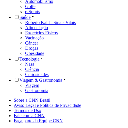
Automobilismo
Golfe
e-Sports
Saúde
Roberto Kalil - Sinais Vitais
Alimentação
Exercícios Físicos
Vacinação
Câncer
Drogas
Obesidade
Tecnologia
Nasa
Ciência
Curiosidades
Viagem & Gastronomia
Viagem
Gastronomia
Sobre a CNN Brasil
Aviso Legal e Política de Privacidade
Termos de Uso
Fale com a CNN
Faça parte da Equipe CNN