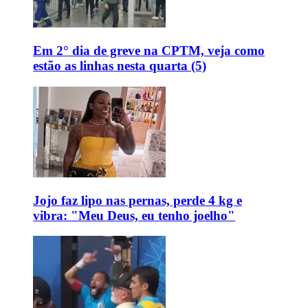
Em 2° dia de greve na CPTM, veja como
estão as linhas nesta quarta (5)
Jojo faz lipo nas pernas, perde 4 kg e
vibra: "Meu Deus, eu tenho joelho"