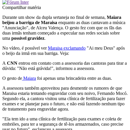
Compartilhar matéria
Durante um show da dupla sertaneja no final de semana,
Maiara
beijou a barriga de Maraisa
enquanto as duas cantavam a música
"Anunciação", de Alceu Valença. O gesto fez com que os fãs das
duas irmãs tenham começado a especular nas redes sociais sobre
uma
possível gravidez
.
No vídeo, é possível ver
Maraisa exclamando
"Ai meu Deus" após
o beijo da irmã em sua barriga. Veja:
A
CNN
entrou em contato com a assessoria das cantoras para tirar a
dúvida: "Não está grávida!", informou a assessora.
O gesto de
Maiara
foi apenas uma brincadeira entre as duas.
A assessora também aproveitou para desmentir os rumores de que
Maraisa estaria tentando engravidar com seu noivo, Fernando Mocó.
Segundo ela, a cantora visitou uma clínica de fertilização para fazer
exames e se planejar para o futuro, e não está fazendo nenhum tipo
de tratamento para engravidar agora.
"Ela tem ido a uma clínica de fertilização para exames e coleta de
embriões, para ter a segurança de tê-los armazenados, caso precise
usar no futuro", esclareceu a assessora.