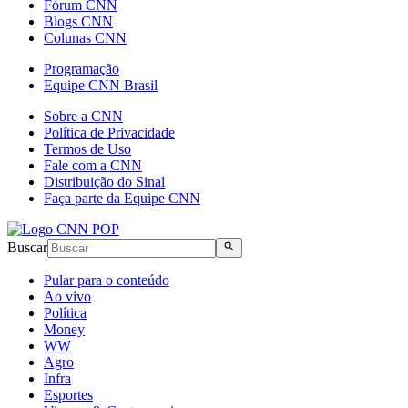
Fórum CNN
Blogs CNN
Colunas CNN
Programação
Equipe CNN Brasil
Sobre a CNN
Política de Privacidade
Termos de Uso
Fale com a CNN
Distribuição do Sinal
Faça parte da Equipe CNN
Buscar
Pular para o conteúdo
Ao vivo
Política
Money
WW
Agro
Infra
Esportes