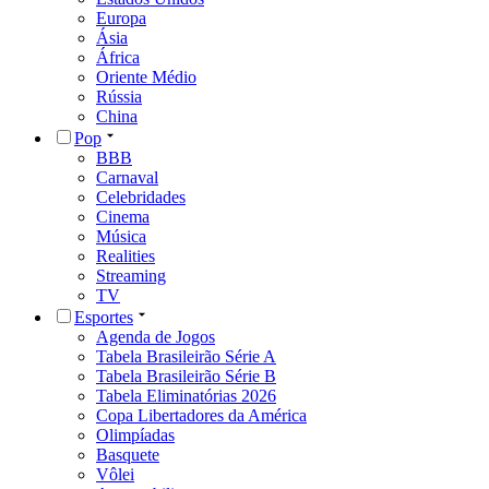
Europa
Ásia
África
Oriente Médio
Rússia
China
Pop
BBB
Carnaval
Celebridades
Cinema
Música
Realities
Streaming
TV
Esportes
Agenda de Jogos
Tabela Brasileirão Série A
Tabela Brasileirão Série B
Tabela Eliminatórias 2026
Copa Libertadores da América
Olimpíadas
Basquete
Vôlei