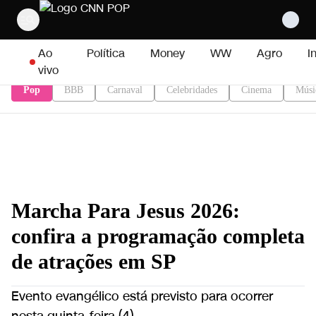
Pular para o conteúdo
Ao
Política
Money
WW
Agro
I
vivo
Pop
BBB
Carnaval
Celebridades
Cinema
Músi
Marcha Para Jesus 2026:
confira a programação completa
de atrações em SP
Evento evangélico está previsto para ocorrer