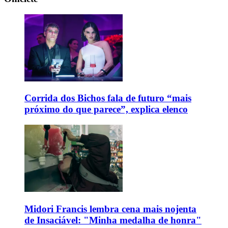
Corrida dos Bichos fala de futuro “mais
próximo do que parece”, explica elenco
Midori Francis lembra cena mais nojenta
de Insaciável: "Minha medalha de honra"