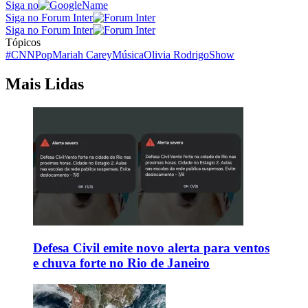
Siga no
Siga no Forum Inter
Siga no Forum Inter
Tópicos
#CNNPop
Mariah Carey
Música
Olivia Rodrigo
Show
Mais Lidas
Defesa Civil emite novo alerta para ventos
e chuva forte no Rio de Janeiro