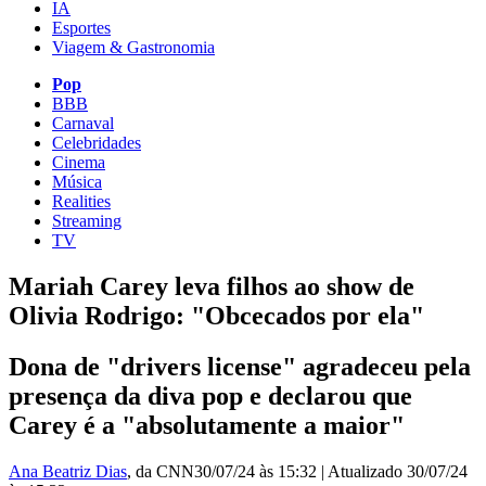
IA
Esportes
Viagem & Gastronomia
Pop
BBB
Carnaval
Celebridades
Cinema
Música
Realities
Streaming
TV
Mariah Carey leva filhos ao show de
Olivia Rodrigo: "Obcecados por ela"
Dona de "drivers license" agradeceu pela
presença da diva pop e declarou que
Carey é a "absolutamente a maior"
Ana Beatriz Dias
, da CNN
30/07/24 às 15:32
|
Atualizado
30/07/24