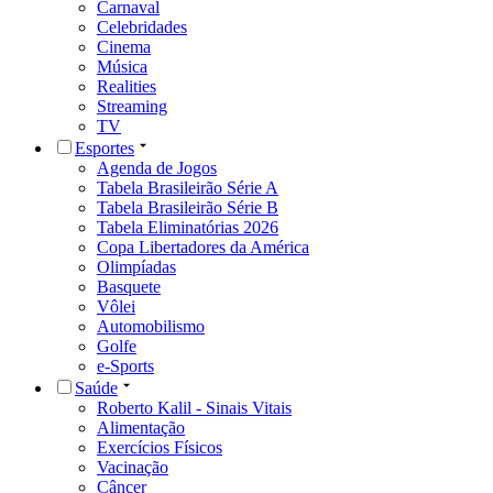
Carnaval
Celebridades
Cinema
Música
Realities
Streaming
TV
Esportes
Agenda de Jogos
Tabela Brasileirão Série A
Tabela Brasileirão Série B
Tabela Eliminatórias 2026
Copa Libertadores da América
Olimpíadas
Basquete
Vôlei
Automobilismo
Golfe
e-Sports
Saúde
Roberto Kalil - Sinais Vitais
Alimentação
Exercícios Físicos
Vacinação
Câncer