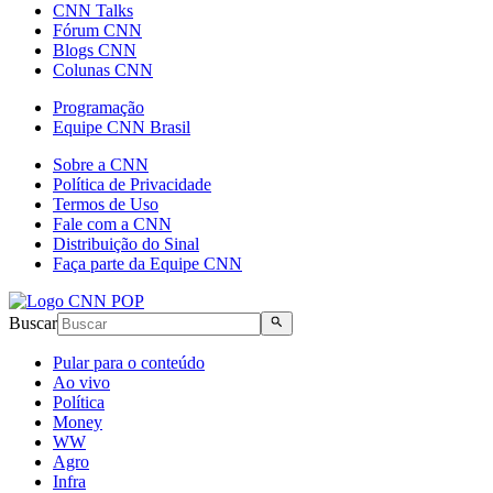
CNN Talks
Fórum CNN
Blogs CNN
Colunas CNN
Programação
Equipe CNN Brasil
Sobre a CNN
Política de Privacidade
Termos de Uso
Fale com a CNN
Distribuição do Sinal
Faça parte da Equipe CNN
Buscar
Pular para o conteúdo
Ao vivo
Política
Money
WW
Agro
Infra