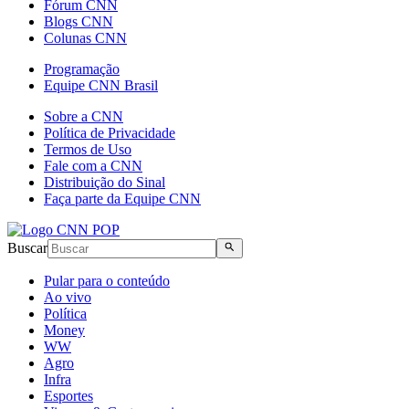
Fórum CNN
Blogs CNN
Colunas CNN
Programação
Equipe CNN Brasil
Sobre a CNN
Política de Privacidade
Termos de Uso
Fale com a CNN
Distribuição do Sinal
Faça parte da Equipe CNN
Buscar
Pular para o conteúdo
Ao vivo
Política
Money
WW
Agro
Infra
Esportes