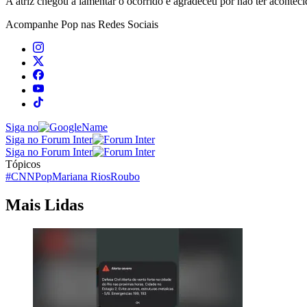
A atriz chegou a lamentar o ocorrido e agradeceu por não ter aconte
Acompanhe
Pop
nas Redes Sociais
Siga no
Siga no Forum Inter
Siga no Forum Inter
Tópicos
#CNNPop
Mariana Rios
Roubo
Mais Lidas