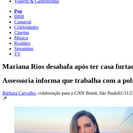
Viagem & Gastronomia
Pop
BBB
Carnaval
Celebridades
Cinema
Música
Realities
Streaming
TV
Mariana Rios desabafa após ter casa furta
Assessoria informa que trabalha com a polí
Bárbara Carvalho
, colaboração para a CNN Brasil
, São Paulo
01/11/2