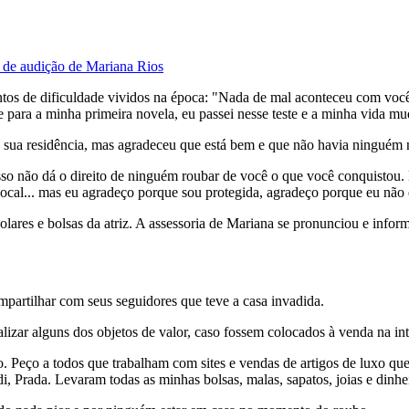
 de audição de Mariana Rios
s de dificuldade vividos na época: "Nada de mal aconteceu com você, i
e para a minha primeira novela, eu passei nesse teste e a minha vida m
de sua residência, mas agradeceu que está bem e que não havia ninguém 
sso não dá o direito de ninguém roubar de você o que você conquistou.
 local... mas eu agradeço porque sou protegida, agradeço porque eu não
ares e bolsas da atriz. A assessoria de Mariana se pronunciou e inform
partilhar com seus seguidores que teve a casa invadida.
lizar alguns dos objetos de valor, caso fossem colocados à venda na int
so. Peço a todos que trabalham com sites e vendas de artigos de luxo 
i, Prada. Levaram todas as minhas bolsas, malas, sapatos, joias e dinhe