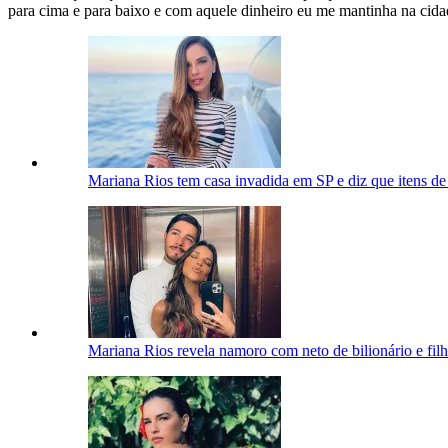
para cima e para baixo e com aquele dinheiro eu me mantinha na cida
Mariana Rios tem casa invadida em SP e diz que itens de
Mariana Rios revela namoro com neto de bilionário e filh