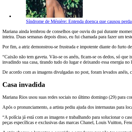
Síndrome de Ménière: Entenda doença que causou perda
Mariana ainda lembrou de conselhos que ouviu do pai durante momento
inteira. Duas semanas depois disso, eu fui chamada para fazer um test
Por fim, a atriz demonstrou-se frustrada e impotente diante do furto 
“Caixão não tem gaveta. Vão-se os anéis, ficam-se os dedos, só que i
invadindo sua casa, tirando tudo do lugar e deixando essa energia no
De acordo com as imagens divulgadas no post, foram levados anéis, col
Casa invadida
Mariana Rios usou suas redes sociais no último domingo (29) para com
Após o pronunciamento, a artista pediu ajuda dos internautas para loca
“A polícia já está com as imagens e trabalhando para solucionar o ca
peças específicas e exclusivas das marcas Chanel, Louis Vuitton, Fend