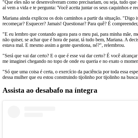
"Que eles não se desenvolveram como precisariam, ou seja, tudo que eu 
aí vem a vida e te pergunta: 'Você aceita juntar os seus caquinhos e rec
Mariana ainda explicou os dois caminhos a partir da situação. "Digo 
recomeçar? Esquecer? Jamais! Questionar? Para quê? É compreender, n
"E eu lembro que contando agora para o meu pai, para minha mãe, meu 
não quiser, se achar que é hora de parar, tá tudo bem, Mariana. A dec
estava mal. E mesmo assim a gente questiona, né?", relembrou.
"Será que vai dar certo? E o que é esse vai dar certo? É você alcanç
me imaginei chegando no topo de onde eu queria e no exato o momen
"Só que uma coisa é certa, o exercício da paciência por toda essa e
dessa mulher que eu estou construindo tijolinho por tijolinho na busc
Assista ao desabafo na íntegra