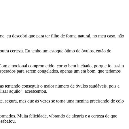
me, eu descobri que para ter filho de forma natural, no meu caso, não
 outra certeza. Eu tenho um estoque ótimo de óvulos, então de
 "Com emocional comprometido, corpo bem inchado, porque foi assim
s esperados para serem congelados, apenas um era bom, que teríamos
etas tentando conseguir o maior número de óvulos saudáveis, pois a
izar aquilo", acrescentou.
te, segura, mas que às vezes se torna uma menina precisando de colo
mados. Muita felicidade, vibrando de alegria e a certeza de que
esabafou.