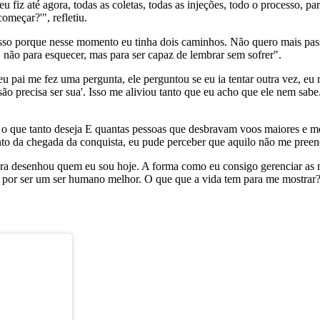
fiz até agora, todas as coletas, todas as injeções, todo o processo, par
omeçar?'", refletiu.
isso porque nesse momento eu tinha dois caminhos. Não quero mais passa
ão para esquecer, mas para ser capaz de lembrar sem sofrer".
pai me fez uma pergunta, ele perguntou se eu ia tentar outra vez, eu r
isão precisa ser sua'. Isso me aliviou tanto que eu acho que ele nem sa
ar o que tanto deseja E quantas pessoas que desbravam voos maiores e me
to da chegada da conquista, eu pude perceber que aquilo não me pree
spera desenhou quem eu sou hoje. A forma como eu consigo gerenciar as
a por ser um ser humano melhor. O que que a vida tem para me mostrar?"