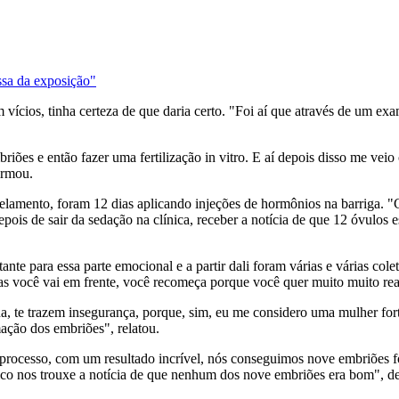
ssa da exposição"
vícios, tinha certeza de que daria certo. "Foi aí que através de um exa
ões e então fazer uma fertilização in vitro. E aí depois disso me veio
irmou.
gelamento, foram 12 dias aplicando injeções de hormônios na barriga.
pois de sair da sedação na clínica, receber a notícia de que 12 óvulo
ante para essa parte emocional e a partir dali foram várias e várias col
as você vai em frente, você recomeça porque você quer muito muito real
na, te trazem insegurança, porque, sim, eu me considero uma mulher for
ação dos embriões", relatou.
processo, com um resultado incrível, nós conseguimos nove embriões for
dico nos trouxe a notícia de que nenhum dos nove embriões era bom", d