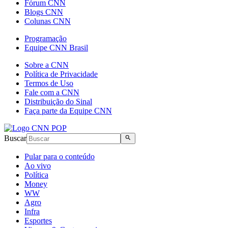
Fórum CNN
Blogs CNN
Colunas CNN
Programação
Equipe CNN Brasil
Sobre a CNN
Política de Privacidade
Termos de Uso
Fale com a CNN
Distribuição do Sinal
Faça parte da Equipe CNN
Buscar
Pular para o conteúdo
Ao vivo
Política
Money
WW
Agro
Infra
Esportes