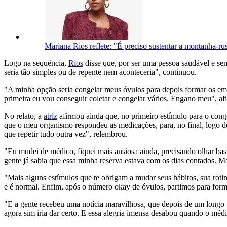
Mariana Rios reflete: "É preciso sustentar a montanha-ru
Logo na sequência,
Rios
disse que, por ser uma pessoa saudável e sem 
seria tão simples ou de repente nem aconteceria", continuou.
"A minha opção seria congelar meus óvulos para depois formar os embri
primeira eu vou conseguir coletar e congelar vários. Engano meu", af
No relato, a
atriz
afirmou ainda que, no primeiro estímulo para o con
que o meu organismo respondeu as medicações, para, no final, logo de
que repetir tudo outra vez", relembrou.
"Eu mudei de médico, fiquei mais ansiosa ainda, precisando olhar bast
gente já sabia que essa minha reserva estava com os dias contados. M
"Mais alguns estímulos que te obrigam a mudar seus hábitos, sua roti
e é normal. Enfim, após o número okay de óvulos, partimos para form
"E a gente recebeu uma notícia maravilhosa, que depois de um longo 
agora sim iria dar certo. E essa alegria imensa desabou quando o mé