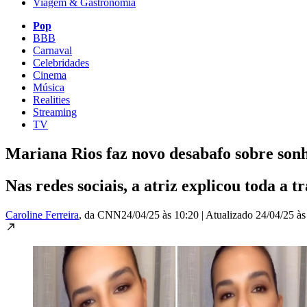
Viagem & Gastronomia
Pop
BBB
Carnaval
Celebridades
Cinema
Música
Realities
Streaming
TV
Mariana Rios faz novo desabafo sobre son
Nas redes sociais, a atriz explicou toda a 
Caroline Ferreira
, da CNN
24/04/25 às 10:20
|
Atualizado
24/04/25 às