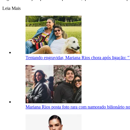
Leia Mais
Tentando engravidar, Mariana Rios chora após ligação: 
Mariana Rios posta foto rara com namorado bilionário no