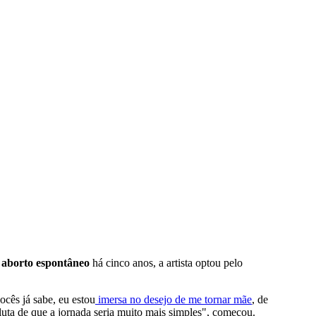
m
aborto espontâneo
há cinco anos, a artista optou pelo
cês já sabe, eu estou
imersa no desejo de me tornar mãe
, de
oluta de que a jornada seria muito mais simples", começou.