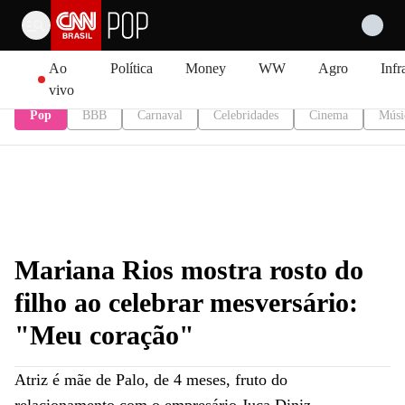
Pular para o conteúdo
Ao
Política
Money
WW
Agro
Infr
vivo
Pop
BBB
Carnaval
Celebridades
Cinema
Músi
Mariana Rios mostra rosto do
filho ao celebrar mesversário:
"Meu coração"
Atriz é mãe de Palo, de 4 meses, fruto do