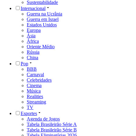
Sustentabilidade
Internacional
Guerra na Ucrânia
Guerra em Israel
Estados Unidos
Europa
Ásia
África
Oriente Médio
Rússia
China
Pop
BBB
Carnaval
Celebridades
Cinema
Música
Realities
Streaming
TV
Esportes
Agenda de Jogos
Tabela Brasileirão Série A
Tabela Brasileirão Série B
Tabela Eliminatórias 2026