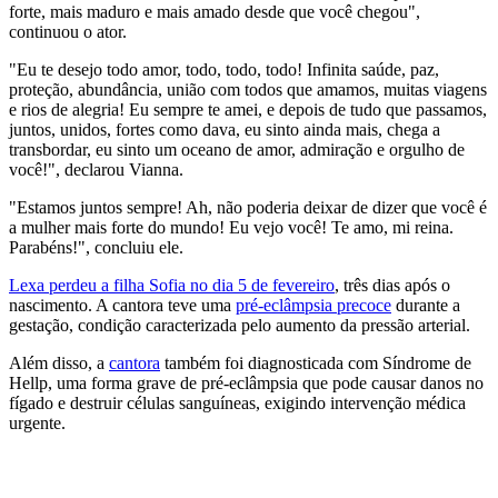
forte, mais maduro e mais amado desde que você chegou",
continuou o ator.
"Eu te desejo todo amor, todo, todo, todo! Infinita saúde, paz,
proteção, abundância, união com todos que amamos, muitas viagens
e rios de alegria! Eu sempre te amei, e depois de tudo que passamos,
juntos, unidos, fortes como dava, eu sinto ainda mais, chega a
transbordar, eu sinto um oceano de amor, admiração e orgulho de
você!", declarou Vianna.
"Estamos juntos sempre! Ah, não poderia deixar de dizer que você é
a mulher mais forte do mundo! Eu vejo você! Te amo, mi reina.
Parabéns!", concluiu ele.
Lexa perdeu a filha Sofia no dia 5 de fevereiro
, três dias após o
nascimento. A cantora teve uma
pré-eclâmpsia precoce
durante a
gestação, condição caracterizada pelo aumento da pressão arterial.
Além disso, a
cantora
também foi diagnosticada com Síndrome de
Hellp, uma forma grave de pré-eclâmpsia que pode causar danos no
fígado e destruir células sanguíneas, exigindo intervenção médica
urgente.