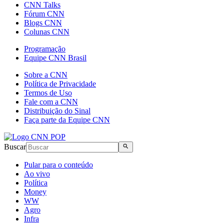
CNN Talks
Fórum CNN
Blogs CNN
Colunas CNN
Programação
Equipe CNN Brasil
Sobre a CNN
Política de Privacidade
Termos de Uso
Fale com a CNN
Distribuição do Sinal
Faça parte da Equipe CNN
Buscar
Pular para o conteúdo
Ao vivo
Política
Money
WW
Agro
Infra