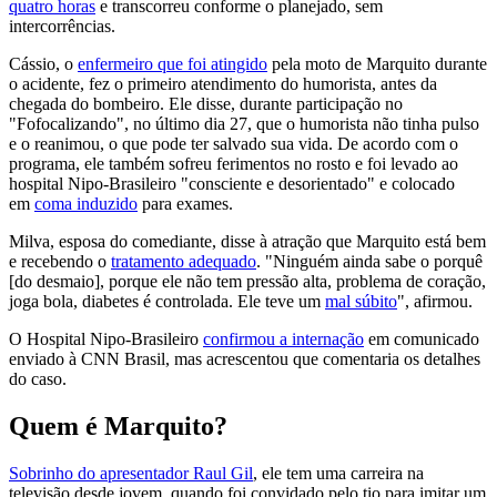
quatro horas
e transcorreu conforme o planejado, sem
intercorrências.
Cássio, o
enfermeiro que foi atingido
pela moto de Marquito durante
o acidente, fez o primeiro atendimento do humorista, antes da
chegada do bombeiro. Ele disse, durante participação no
"Fofocalizando", no último dia 27, que o humorista não tinha pulso
e o reanimou, o que pode ter salvado sua vida. De acordo com o
programa, ele também sofreu ferimentos no rosto e foi levado ao
hospital Nipo-Brasileiro "consciente e desorientado" e colocado
em
coma induzido
para exames.
Milva, esposa do comediante, disse à atração que Marquito está bem
e recebendo o
tratamento adequado
. "Ninguém ainda sabe o porquê
[do desmaio], porque ele não tem pressão alta, problema de coração,
joga bola, diabetes é controlada. Ele teve um
mal súbito
", afirmou.
O Hospital Nipo-Brasileiro
confirmou a internação
em comunicado
enviado à CNN Brasil, mas acrescentou que comentaria os detalhes
do caso.
Quem é Marquito?
Sobrinho do apresentador Raul Gil
, ele tem uma carreira na
televisão desde jovem, quando foi convidado pelo tio para imitar um