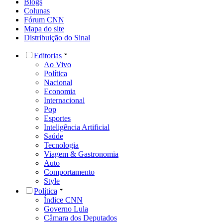
Blogs
Colunas
Fórum CNN
Mapa do site
Distribuição do Sinal
Editorias
Ao Vivo
Política
Nacional
Economia
Internacional
Pop
Esportes
Inteligência Artificial
Saúde
Tecnologia
Viagem & Gastronomia
Auto
Comportamento
Style
Política
Índice CNN
Governo Lula
Câmara dos Deputados