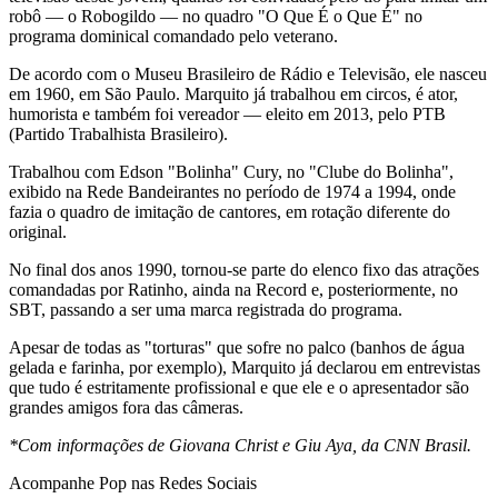
robô — o Robogildo — no quadro "O Que É o Que É" no
programa dominical comandado pelo veterano.
De acordo com o Museu Brasileiro de Rádio e Televisão, ele nasceu
em 1960, em São Paulo. Marquito já trabalhou em circos, é ator,
humorista e também foi vereador — eleito em 2013, pelo PTB
(Partido Trabalhista Brasileiro).
Trabalhou com Edson "Bolinha" Cury, no "Clube do Bolinha",
exibido na Rede Bandeirantes no período de 1974 a 1994, onde
fazia o quadro de imitação de cantores, em rotação diferente do
original.
No final dos anos 1990, tornou-se parte do elenco fixo das atrações
comandadas por Ratinho, ainda na Record e, posteriormente, no
SBT, passando a ser uma marca registrada do programa.
Apesar de todas as "torturas" que sofre no palco (banhos de água
gelada e farinha, por exemplo), Marquito já declarou em entrevistas
que tudo é estritamente profissional e que ele e o apresentador são
grandes amigos fora das câmeras.
*Com informações de Giovana Christ e Giu Aya, da CNN Brasil.
Acompanhe
Pop
nas Redes Sociais