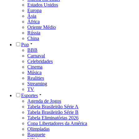
Estados Unidos
Europa
Ásia
África
Oriente Médio
Rússia
China
Pop
BBB
Carnaval
Celebridades
Cinema
Música
Realities
Streaming
TV
Esportes
Agenda de Jogos
Tabela Brasileirão Série A
Tabela Brasileirão Série B
Tabela Eliminatórias 2026
Copa Libertadores da América
Olimpíadas
Basquete