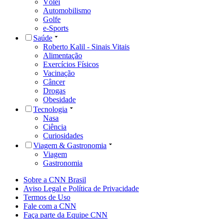
Vôlei
Automobilismo
Golfe
e-Sports
Saúde
Roberto Kalil - Sinais Vitais
Alimentação
Exercícios Físicos
Vacinação
Câncer
Drogas
Obesidade
Tecnologia
Nasa
Ciência
Curiosidades
Viagem & Gastronomia
Viagem
Gastronomia
Sobre a CNN Brasil
Aviso Legal e Política de Privacidade
Termos de Uso
Fale com a CNN
Faça parte da Equipe CNN