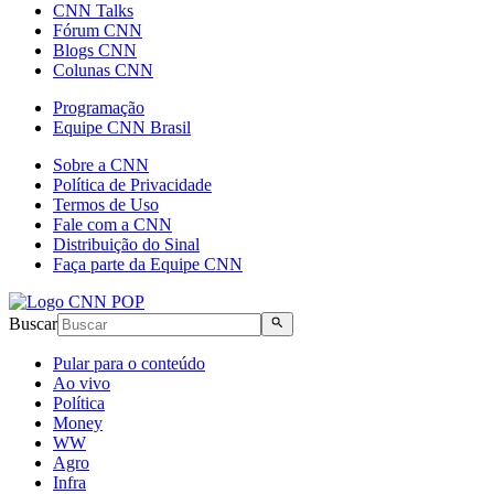
CNN Talks
Fórum CNN
Blogs CNN
Colunas CNN
Programação
Equipe CNN Brasil
Sobre a CNN
Política de Privacidade
Termos de Uso
Fale com a CNN
Distribuição do Sinal
Faça parte da Equipe CNN
Buscar
Pular para o conteúdo
Ao vivo
Política
Money
WW
Agro
Infra