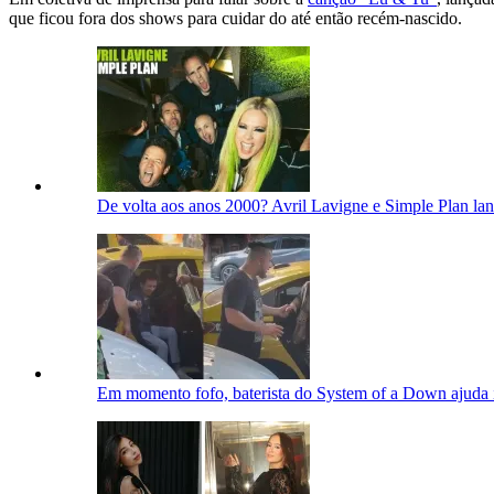
que ficou fora dos shows para cuidar do até então recém-nascido.
De volta aos anos 2000? Avril Lavigne e Simple Plan la
Em momento fofo, baterista do System of a Down ajuda i