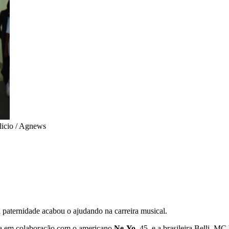
licio / Agnews
paternidade acabou o ajudando na carreira musical.
da em colaboração com o americano
Ne-Yo
, 45, e a brasileira Belli, 