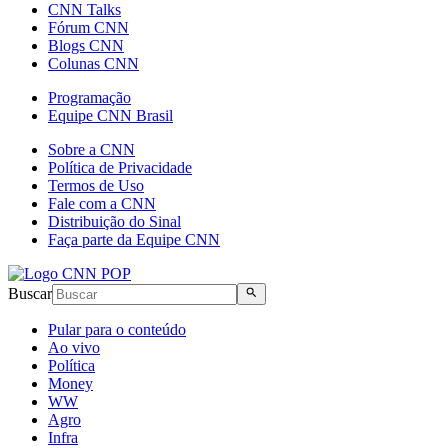
CNN Talks
Fórum CNN
Blogs CNN
Colunas CNN
Programação
Equipe CNN Brasil
Sobre a CNN
Política de Privacidade
Termos de Uso
Fale com a CNN
Distribuição do Sinal
Faça parte da Equipe CNN
Buscar
Pular para o conteúdo
Ao vivo
Política
Money
WW
Agro
Infra