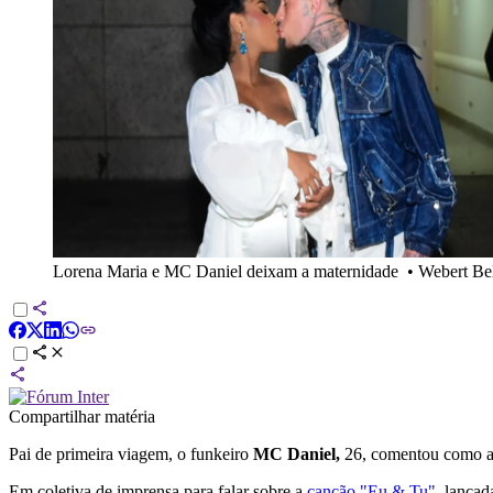
Lorena Maria e MC Daniel deixam a maternidade
•
Webert Be
Compartilhar matéria
Pai de primeira viagem, o funkeiro
MC Daniel,
26, comentou como a 
Em coletiva de imprensa para falar sobre a
canção "Eu & Tu"
, lança