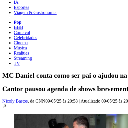
IA
Esportes
Viagem & Gastronomia
Pop
BBB
Carnaval
Celebridades
Cinema
Música
Realities
Streaming
TV
MC Daniel conta como ser pai o ajudou na
Cantor pausou agenda de shows brevemente
Nicoly Bastos
, da CNN
09/05/25 às 20:58
|
Atualizado
09/05/25 às 2