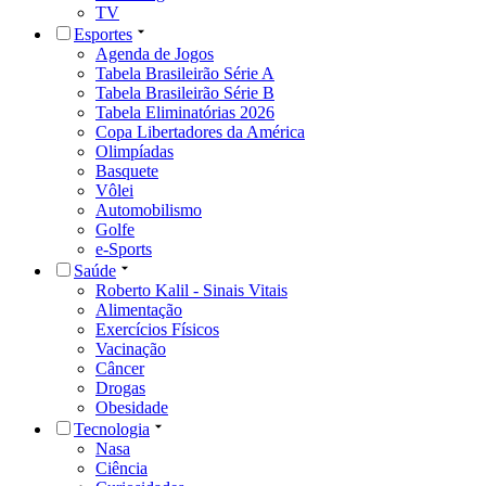
TV
Esportes
Agenda de Jogos
Tabela Brasileirão Série A
Tabela Brasileirão Série B
Tabela Eliminatórias 2026
Copa Libertadores da América
Olimpíadas
Basquete
Vôlei
Automobilismo
Golfe
e-Sports
Saúde
Roberto Kalil - Sinais Vitais
Alimentação
Exercícios Físicos
Vacinação
Câncer
Drogas
Obesidade
Tecnologia
Nasa
Ciência