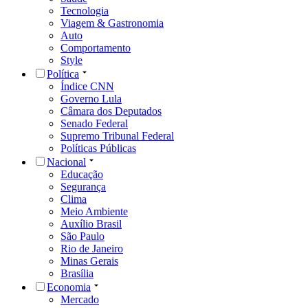
Tecnologia
Viagem & Gastronomia
Auto
Comportamento
Style
Política
Índice CNN
Governo Lula
Câmara dos Deputados
Senado Federal
Supremo Tribunal Federal
Políticas Públicas
Nacional
Educação
Segurança
Clima
Meio Ambiente
Auxílio Brasil
São Paulo
Rio de Janeiro
Minas Gerais
Brasília
Economia
Mercado