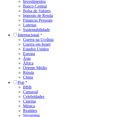
Investimentos
Banco Central
Bolsa de Valores
Imposto de Renda
Finanças Pessoais
Loterias
Sustentabilidade
Internacional
Guerra na Ucrânia
Guerra em Israel
Estados Unidos
Europa
Ásia
África
Oriente Médio
Rússia
China
Pop
BBB
Carnaval
Celebridades
Cinema
Música
Realities
Streaming