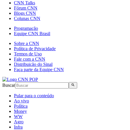
CNN Talks
Fórum CNN
Blogs CNN
Colunas CNN
Programação
Equipe CNN Brasil
Sobre a CNN
Política de Privacidade
Termos de Uso
Fale com a CNN
Distribuição do Sinal
Faça parte da Equipe CNN
Buscar
Pular para o conteúdo
Ao vivo
Política
Money
WW
Agro
Infra