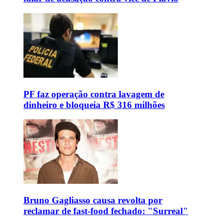
PF faz operação contra lavagem de
dinheiro e bloqueia R$ 316 milhões
Bruno Gagliasso causa revolta por
reclamar de fast-food fechado: "Surreal"