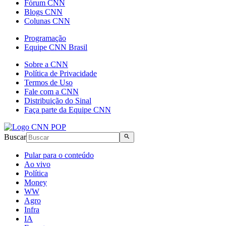
Fórum CNN
Blogs CNN
Colunas CNN
Programação
Equipe CNN Brasil
Sobre a CNN
Política de Privacidade
Termos de Uso
Fale com a CNN
Distribuição do Sinal
Faça parte da Equipe CNN
Buscar
Pular para o conteúdo
Ao vivo
Política
Money
WW
Agro
Infra
IA