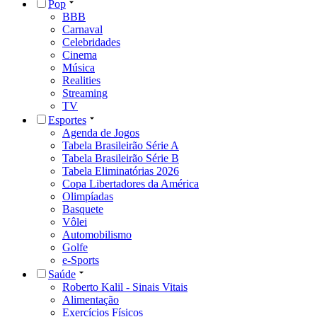
Pop
BBB
Carnaval
Celebridades
Cinema
Música
Realities
Streaming
TV
Esportes
Agenda de Jogos
Tabela Brasileirão Série A
Tabela Brasileirão Série B
Tabela Eliminatórias 2026
Copa Libertadores da América
Olimpíadas
Basquete
Vôlei
Automobilismo
Golfe
e-Sports
Saúde
Roberto Kalil - Sinais Vitais
Alimentação
Exercícios Físicos