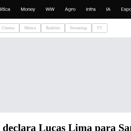
do
lítica
Money
WW
Agro
Infra
IA
Espo
Cinema
Música
Realities
Streaming
TV
e declara Lucas Lima para S