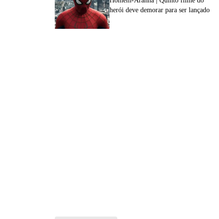
Homem-Aranha | Quinto filme do
herói deve demorar para ser lançado