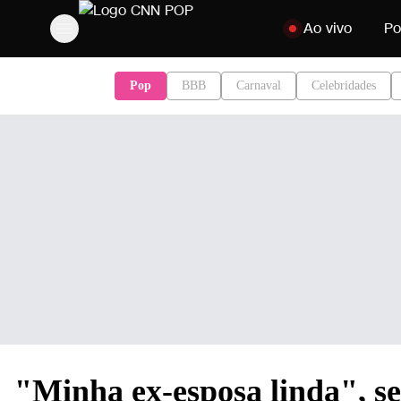
Pular para o conteú
Ao vivo
Po
Pop
BBB
Carnaval
Celebridades
"Minha ex-esposa linda", s