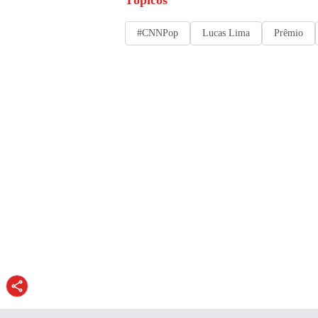
#CNNPop
Lucas Lima
Prêmio