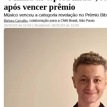
após vencer prêmio
Músico venceu a categoria revelação no Prêmio Bibi
, colaboração para a CNN Brasil
, São Paulo
Bárbara Carvalho
18/10/23 às 11:59
|
Atualizado
18/10/23 às 11:59