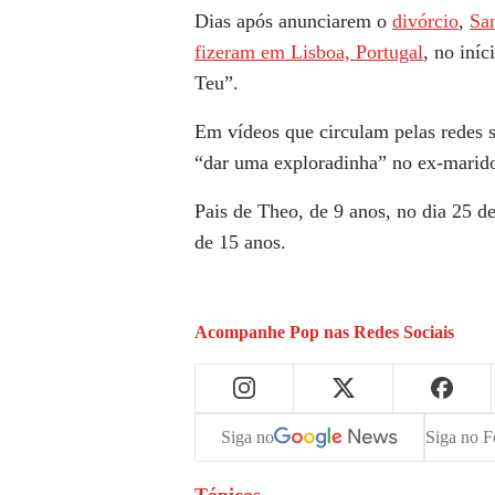
Dias após anunciarem o
divórcio
,
Sa
fizeram em Lisboa, Portugal
, no iní
Teu”.
Em vídeos que circulam pelas redes s
“dar uma exploradinha” no ex-marido
Pais de Theo, de 9 anos, no dia 25 d
de 15 anos.
Acompanhe
Pop
nas Redes Sociais
Siga no
Siga no F
Tópicos