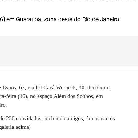
16) em Guaratiba, zona oeste do Rio de Janeiro
 Evans
, 67, e a
DJ Cacá Werneck
, 40, decidiram
inta-feira (16), no espaço Além dos Sonhos, em
iro.
de 230 convidados, incluindo amigos, famosos e os
galeria acima
)