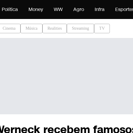
teúdo
Política
Money
WW
Agro
Infra
Esporte
Cinema
Música
Realities
Streaming
TV
Werneck recebem famoso