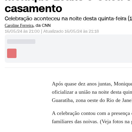
casamento
Celebração aconteceu na noite desta quinta-feira (
, da CNN
Caroline Ferreira
16/05/24 às 21:00
|
Atualizado
16/05/24 às 21:18
Após quase dez anos juntas,
Monique
oficializar a união na noite desta qu
Guaratiba, zona oeste do Rio de Jane
A celebração contou com a presença 
familiares das noivas. (
Veja fotos na 