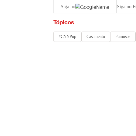
Siga no
Siga no F
Tópicos
#CNNPop
Casamento
Famosos