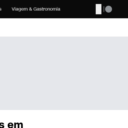
s
Viagem & Gastronomia
Buscar
s em