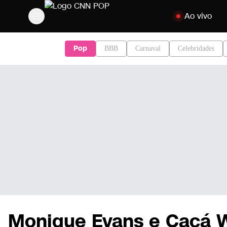
Pular para o con
Ao vivo
Pop
BBB
Carnaval
Celebridades
Monique Evans e Cacá 