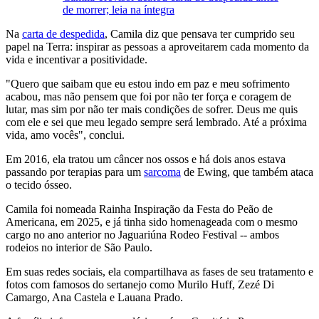
de morrer; leia na íntegra
Na
carta de despedida
, Camila diz que pensava ter cumprido seu
papel na Terra: inspirar as pessoas a aproveitarem cada momento da
vida e incentivar a positividade.
"Quero que saibam que eu estou indo em paz e meu sofrimento
acabou, mas não pensem que foi por não ter força e coragem de
lutar, mas sim por não ter mais condições de sofrer. Deus me quis
com ele e sei que meu legado sempre será lembrado. Até a próxima
vida, amo vocês", conclui.
Em 2016, ela tratou um câncer nos ossos e há dois anos estava
passando por terapias para um
sarcoma
de Ewing, que também ataca
o tecido ósseo.
Camila foi nomeada Rainha Inspiração da Festa do Peão de
Americana, em 2025, e já tinha sido homenageada com o mesmo
cargo no ano anterior no Jaguariúna Rodeo Festival -- ambos
rodeios no interior de São Paulo.
Em suas redes sociais, ela compartilhava as fases de seu tratamento e
fotos com famosos do sertanejo como Murilo Huff, Zezé Di
Camargo, Ana Castela e Lauana Prado.