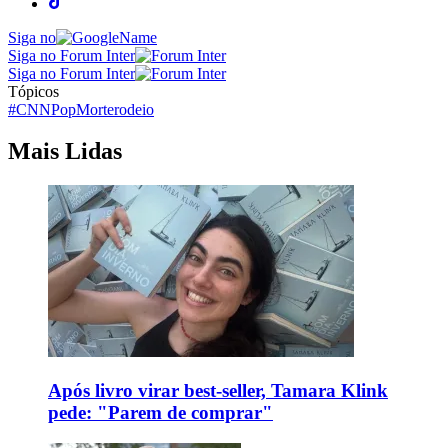
Siga no
Siga no Forum Inter
Siga no Forum Inter
Tópicos
#CNNPop
Morte
rodeio
Mais Lidas
Após livro virar best-seller, Tamara Klink
pede: "Parem de comprar"