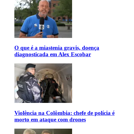
O que é a miastenia gravis, doença
diagnosticada em Alex Escobar
Violência na Colômbia: chefe de polícia é
morto em ataque com drones