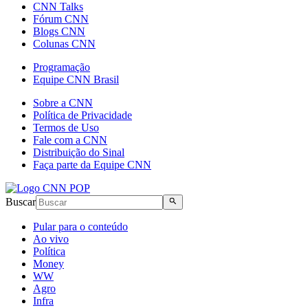
CNN Talks
Fórum CNN
Blogs CNN
Colunas CNN
Programação
Equipe CNN Brasil
Sobre a CNN
Política de Privacidade
Termos de Uso
Fale com a CNN
Distribuição do Sinal
Faça parte da Equipe CNN
Buscar
Pular para o conteúdo
Ao vivo
Política
Money
WW
Agro
Infra