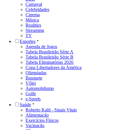
Carnaval
Celebridades
Cinema
Música
Realities
Streaming
TV
Esportes
Agenda de Jogos
Tabela Brasileirão Série A
Tabela Brasileirão Série B
Tabela Eliminatórias 2026
Copa Libertadores da América
Olimpíadas
Basquete
Vôlei
Automobilismo
Golfe
e-Sports
Saúde
Roberto Kalil - Sinais Vitais
Alimentação
Exercícios Físicos
Vacinação