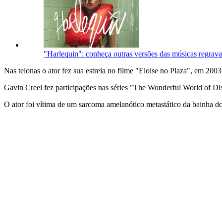
"Harlequin": conheça outras versões das músicas regra
Nas telonas o ator fez sua estreia no filme "Eloise no Plaza", em 200
Gavin Creel fez participações nas séries "The Wonderful World of D
O ator foi vítima de um sarcoma amelanótico metastático da bainha do