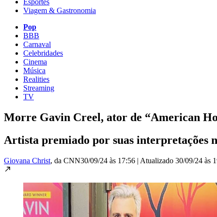
Esportes
Viagem & Gastronomia
Pop
BBB
Carnaval
Celebridades
Cinema
Música
Realities
Streaming
TV
Morre Gavin Creel, ator de “American Hor
Artista premiado por suas interpretações n
Giovana Christ
, da CNN
30/09/24 às 17:56
|
Atualizado
30/09/24 às 