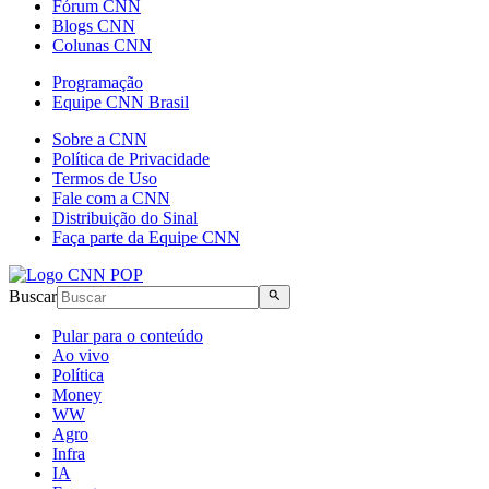
Fórum CNN
Blogs CNN
Colunas CNN
Programação
Equipe CNN Brasil
Sobre a CNN
Política de Privacidade
Termos de Uso
Fale com a CNN
Distribuição do Sinal
Faça parte da Equipe CNN
Buscar
Pular para o conteúdo
Ao vivo
Política
Money
WW
Agro
Infra
IA