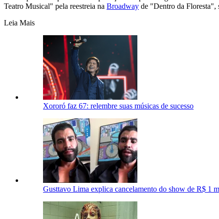
Teatro Musical" pela reestreia na
Broadway
de "Dentro da Floresta",
Leia Mais
Xororó faz 67: relembre suas músicas de sucesso
Gusttavo Lima explica cancelamento do show de R$ 1 