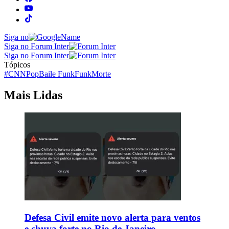
Siga no
Siga no Forum Inter
Siga no Forum Inter
Tópicos
#CNNPop
Baile Funk
Funk
Morte
Mais Lidas
Defesa Civil emite novo alerta para ventos
e chuva forte no Rio de Janeiro