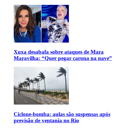
Xuxa desabafa sobre ataques de Mara
Maravilha: “Quer pegar carona na nave”
Ciclone-bomba: aulas são suspensas após
previsão de ventania no Rio