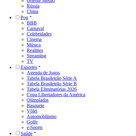
Oriente Médio
Rússia
China
Pop
BBB
Carnaval
Celebridades
Cinema
Música
Realities
Streaming
TV
Esportes
Agenda de Jogos
Tabela Brasileirão Série A
Tabela Brasileirão Série B
Tabela Eliminatórias 2026
Copa Libertadores da América
Olimpíadas
Basquete
Vôlei
Automobilismo
Golfe
e-Sports
Saúde