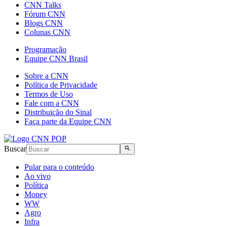
CNN Talks
Fórum CNN
Blogs CNN
Colunas CNN
Programação
Equipe CNN Brasil
Sobre a CNN
Política de Privacidade
Termos de Uso
Fale com a CNN
Distribuição do Sinal
Faça parte da Equipe CNN
Buscar
Pular para o conteúdo
Ao vivo
Política
Money
WW
Agro
Infra