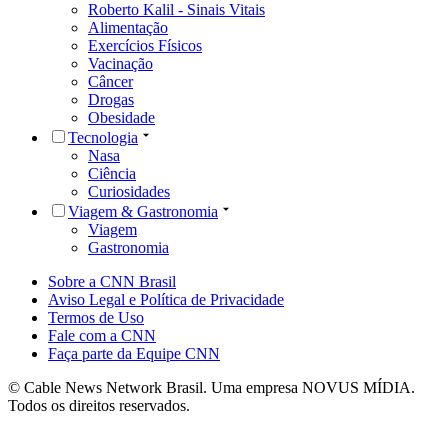
Roberto Kalil - Sinais Vitais
Alimentação
Exercícios Físicos
Vacinação
Câncer
Drogas
Obesidade
Tecnologia
Nasa
Ciência
Curiosidades
Viagem & Gastronomia
Viagem
Gastronomia
Sobre a CNN Brasil
Aviso Legal e Política de Privacidade
Termos de Uso
Fale com a CNN
Faça parte da Equipe CNN
© Cable News Network Brasil. Uma empresa NOVUS MÍDIA.
Todos os direitos reservados.