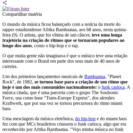
Compartilhar matéria
O mundo da música ficou balançado com a notícia da morte do
rapper estadunidense Afrika Bambaataa, aos 68 anos, nesta quinta-
feira (9). O artista, que foi vítima de um câncer,
teve uma longa
trajetória na criação de ritmos que se tornaram populares ao
longo dos anos
, como o hip-hop e o rap.
O que muita gente não imaginava é que o músico teve uma relação
interessante com o Brasil em parte dos seus mais de 40 anos de
carreira.
Um dos primeiros lançamentos musicais de
Bambaataa
, "Planet
Rock", de 1982,
se tornou base para a criação de um ritmo que
hoje é um dos mais consumidos nacionalmente:
o
funk carioca
. A
música citada, que é uma parceria com o grupo The Soulsonic
Force, usa como base "Trans-Europe Express", dos alemães
Kraftwerk, que por sua vez se tornou precursora do ritmo miami
bass.
Uma mesclagem da música eletrônica,
do hip-hop
e do miami bass
fez com que MCs brasileiros criassem o funk carioca, algo que era
reconhecido por Afrika Bambaataa. "Vejo minha música no funk