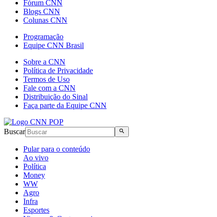
Fórum CNN
Blogs CNN
Colunas CNN
Programação
Equipe CNN Brasil
Sobre a CNN
Política de Privacidade
Termos de Uso
Fale com a CNN
Distribuição do Sinal
Faça parte da Equipe CNN
Buscar
Pular para o conteúdo
Ao vivo
Política
Money
WW
Agro
Infra
Esportes