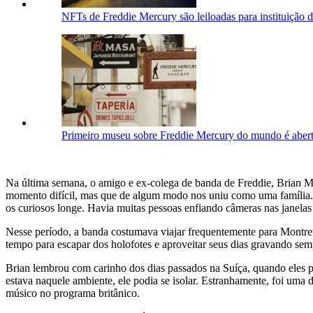
NFTs de Freddie Mercury são leiloadas para instituição 
Primeiro museu sobre Freddie Mercury do mundo é aber
Na última semana, o amigo e ex-colega de banda de Freddie, Brian M
momento difícil, mas que de algum modo nos uniu como uma família. Nó
os curiosos longe. Havia muitas pessoas enfiando câmeras nas janelas 
Nesse período, a banda costumava viajar frequentemente para Montre
tempo para escapar dos holofotes e aproveitar seus dias gravando sem
Brian lembrou com carinho dos dias passados na Suíça, quando eles p
estava naquele ambiente, ele podia se isolar. Estranhamente, foi uma 
músico no programa britânico.