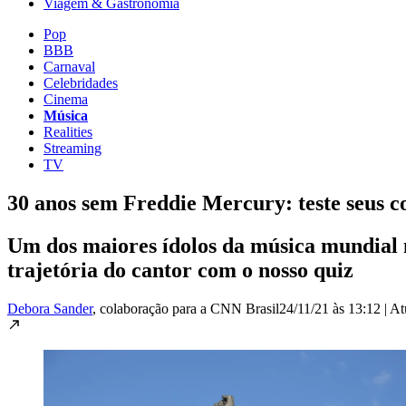
Viagem & Gastronomia
Pop
BBB
Carnaval
Celebridades
Cinema
Música
Realities
Streaming
TV
30 anos sem Freddie Mercury: teste seus c
Um dos maiores ídolos da música mundial 
trajetória do cantor com o nosso quiz
Debora Sander
, colaboração para a CNN Brasil
24/11/21 às 13:12
|
At