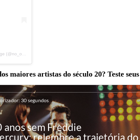
Uma publicação compartilhada por Freddie Mercury/Queen Fanpage (@no_one_but_freddie)
dos maiores artistas do século 20? Teste seu