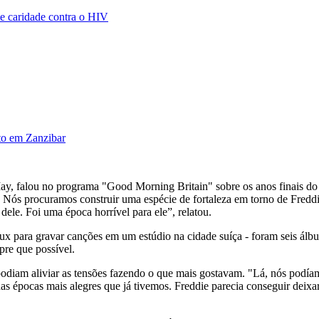
de caridade contra o HIV
to em Zanzibar
ay, falou no programa "Good Morning Britain" sobre os anos finais do
s procuramos construir uma espécie de fortaleza em torno de Freddie p
dele. Foi uma época horrível para ele”, relatou.
ux para gravar canções em um estúdio na cidade suíça - foram seis ál
pre que possível.
odiam aliviar as tensões fazendo o que mais gostavam. "Lá, nós podíam
das épocas mais alegres que já tivemos. Freddie parecia conseguir deixa