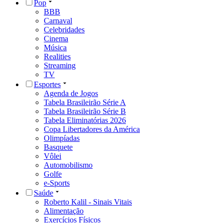
Pop
BBB
Carnaval
Celebridades
Cinema
Música
Realities
Streaming
TV
Esportes
Agenda de Jogos
Tabela Brasileirão Série A
Tabela Brasileirão Série B
Tabela Eliminatórias 2026
Copa Libertadores da América
Olimpíadas
Basquete
Vôlei
Automobilismo
Golfe
e-Sports
Saúde
Roberto Kalil - Sinais Vitais
Alimentação
Exercícios Físicos