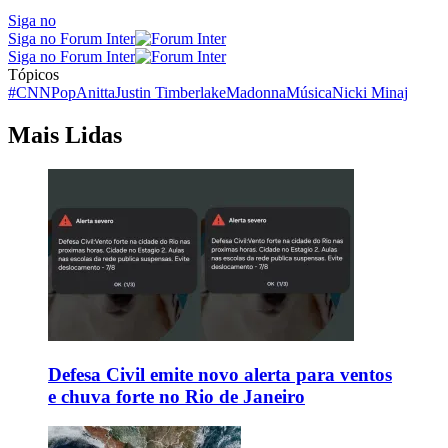
Siga no
Siga no Forum Inter
Siga no Forum Inter
Tópicos
#CNNPop
Anitta
Justin Timberlake
Madonna
Música
Nicki Minaj
Mais Lidas
Defesa Civil emite novo alerta para ventos
e chuva forte no Rio de Janeiro