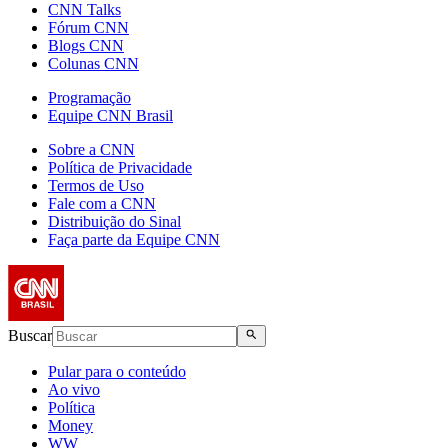
CNN Talks
Fórum CNN
Blogs CNN
Colunas CNN
Programação
Equipe CNN Brasil
Sobre a CNN
Política de Privacidade
Termos de Uso
Fale com a CNN
Distribuição do Sinal
Faça parte da Equipe CNN
Buscar
Pular para o conteúdo
Ao vivo
Política
Money
WW