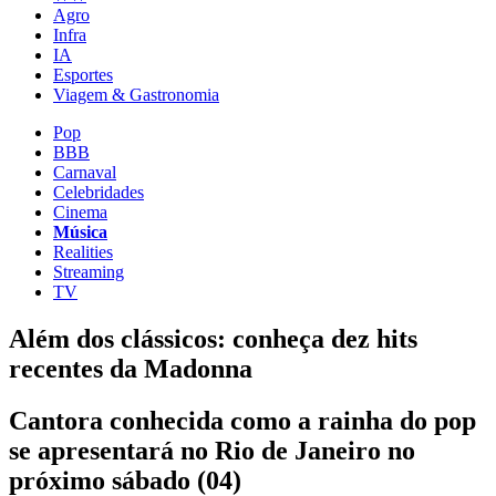
Agro
Infra
IA
Esportes
Viagem & Gastronomia
Pop
BBB
Carnaval
Celebridades
Cinema
Música
Realities
Streaming
TV
Além dos clássicos: conheça dez hits
recentes da Madonna
Cantora conhecida como a rainha do pop
se apresentará no Rio de Janeiro no
próximo sábado (04)