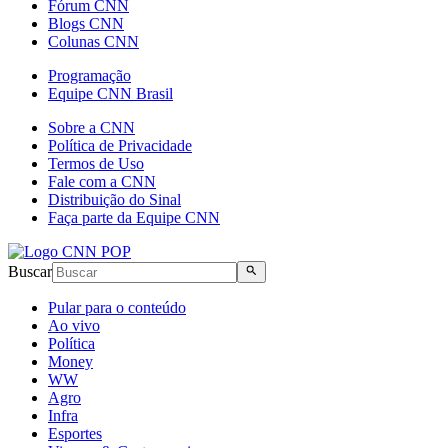
Fórum CNN
Blogs CNN
Colunas CNN
Programação
Equipe CNN Brasil
Sobre a CNN
Política de Privacidade
Termos de Uso
Fale com a CNN
Distribuição do Sinal
Faça parte da Equipe CNN
Buscar
Pular para o conteúdo
Ao vivo
Política
Money
WW
Agro
Infra
Esportes