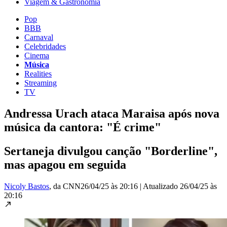
Viagem & Gastronomia
Pop
BBB
Carnaval
Celebridades
Cinema
Música
Realities
Streaming
TV
Andressa Urach ataca Maraisa após nova
música da cantora: "É crime"
Sertaneja divulgou canção "Borderline",
mas apagou em seguida
Nicoly Bastos
, da CNN
26/04/25 às 20:16
|
Atualizado
26/04/25 às
20:16