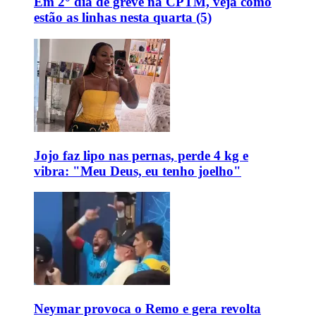
Em 2° dia de greve na CPTM, veja como
estão as linhas nesta quarta (5)
Jojo faz lipo nas pernas, perde 4 kg e
vibra: "Meu Deus, eu tenho joelho"
Neymar provoca o Remo e gera revolta