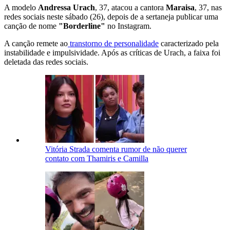
A modelo
Andressa Urach
, 37, atacou a cantora
Maraisa
, 37, nas
redes sociais neste sábado (26), depois de a sertaneja publicar uma
canção de nome
"Borderline"
no Instagram.
A canção remete ao
transtorno de personalidade
caracterizado pela
instabilidade e impulsividade. Após as críticas de Urach, a faixa foi
deletada das redes sociais.
Vitória Strada comenta rumor de não querer
contato com Thamiris e Camilla