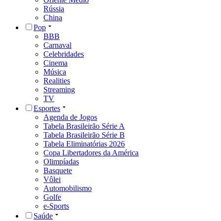
Rússia
China
Pop
BBB
Carnaval
Celebridades
Cinema
Música
Realities
Streaming
TV
Esportes
Agenda de Jogos
Tabela Brasileirão Série A
Tabela Brasileirão Série B
Tabela Eliminatórias 2026
Copa Libertadores da América
Olimpíadas
Basquete
Vôlei
Automobilismo
Golfe
e-Sports
Saúde