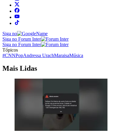
Siga no
Siga no Forum Inter
Siga no Forum Inter
Tópicos
#CNNPop
Andressa Urach
Maraisa
Música
Mais Lidas