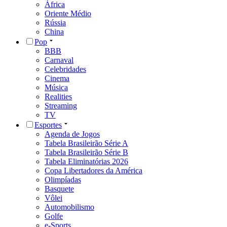
África
Oriente Médio
Rússia
China
Pop
BBB
Carnaval
Celebridades
Cinema
Música
Realities
Streaming
TV
Esportes
Agenda de Jogos
Tabela Brasileirão Série A
Tabela Brasileirão Série B
Tabela Eliminatórias 2026
Copa Libertadores da América
Olimpíadas
Basquete
Vôlei
Automobilismo
Golfe
e-Sports