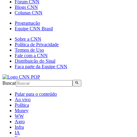
Fórum CNN
Blogs CNN
Colunas CNN
Programação
Equipe CNN Brasil
Sobre a CNN
Política de Privacidade
Termos de Uso
Fale com a CNN
Distribuição do Sinal
Faça parte da Equipe CNN
Buscar
Pular para o conteúdo
Ao vivo
Política
Money
WW
Agro
Infra
IA