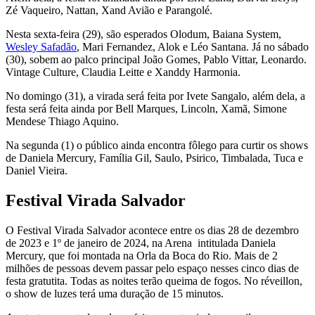
Zé Vaqueiro, Nattan, Xand Avião e Parangolé.
Nesta sexta-feira (29), são esperados Olodum, Baiana System,
Wesley Safadão
, Mari Fernandez, Alok e Léo Santana. Já no sábado
(30), sobem ao palco principal João Gomes, Pablo Vittar, Leonardo.
Vintage Culture, Claudia Leitte e Xanddy Harmonia.
No domingo (31), a virada será feita por Ivete Sangalo, além dela, a
festa será feita ainda por Bell Marques, Lincoln, Xamã, Simone
Mendese Thiago Aquino.
Na segunda (1) o público ainda encontra fôlego para curtir os shows
de Daniela Mercury, Família Gil, Saulo, Psirico, Timbalada, Tuca e
Daniel Vieira.
Festival Virada Salvador
O Festival Virada Salvador acontece entre os dias 28 de dezembro
de 2023 e 1º de janeiro de 2024, na Arena intitulada Daniela
Mercury, que foi montada na Orla da Boca do Rio. Mais de 2
milhões de pessoas devem passar pelo espaço nesses cinco dias de
festa gratutita. Todas as noites terão queima de fogos. No réveillon,
o show de luzes terá uma duração de 15 minutos.