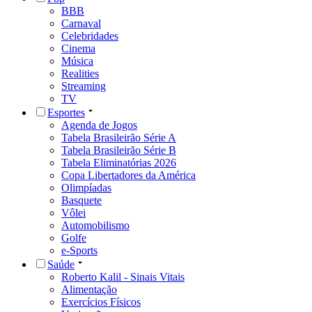
BBB
Carnaval
Celebridades
Cinema
Música
Realities
Streaming
TV
Esportes
Agenda de Jogos
Tabela Brasileirão Série A
Tabela Brasileirão Série B
Tabela Eliminatórias 2026
Copa Libertadores da América
Olimpíadas
Basquete
Vôlei
Automobilismo
Golfe
e-Sports
Saúde
Roberto Kalil - Sinais Vitais
Alimentação
Exercícios Físicos