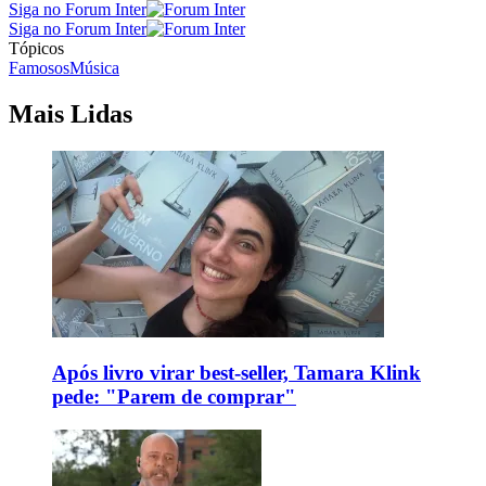
Siga no Forum Inter
Siga no Forum Inter
Tópicos
Famosos
Música
Mais Lidas
Após livro virar best-seller, Tamara Klink
pede: "Parem de comprar"