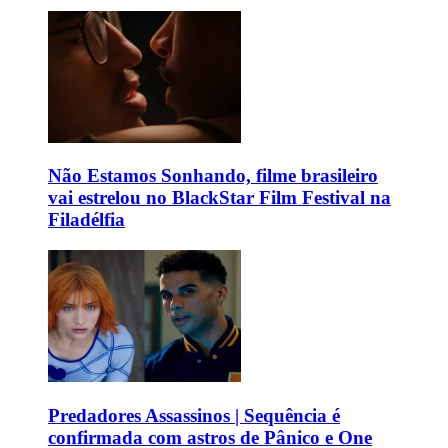
Não Estamos Sonhando, filme brasileiro
vai estrelou no BlackStar Film Festival na
Filadélfia
Predadores Assassinos | Sequência é
confirmada com astros de Pânico e One