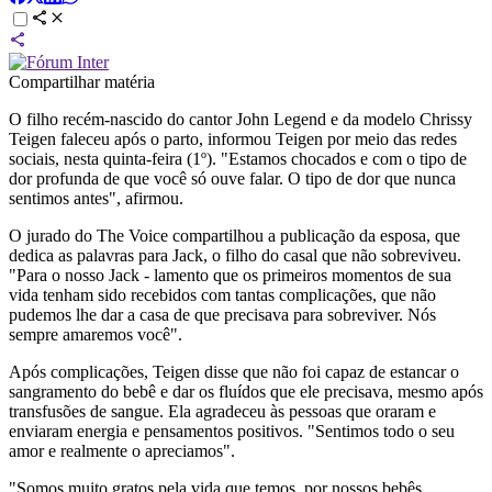
Compartilhar matéria
O filho recém-nascido do cantor John Legend e da modelo Chrissy
Teigen faleceu após o parto, informou Teigen por meio das redes
sociais, nesta quinta-feira (1º). "Estamos chocados e com o tipo de
dor profunda de que você só ouve falar. O tipo de dor que nunca
sentimos antes", afirmou.
O jurado do The Voice compartilhou a publicação da esposa, que
dedica as palavras para Jack, o filho do casal que não sobreviveu.
"Para o nosso Jack - lamento que os primeiros momentos de sua
vida tenham sido recebidos com tantas complicações, que não
pudemos lhe dar a casa de que precisava para sobreviver. Nós
sempre amaremos você".
Após complicações, Teigen disse que não foi capaz de estancar o
sangramento do bebê e dar os fluídos que ele precisava, mesmo após
transfusões de sangue. Ela agradeceu às pessoas que oraram e
enviaram energia e pensamentos positivos. "Sentimos todo o seu
amor e realmente o apreciamos".
"Somos muito gratos pela vida que temos, por nossos bebês