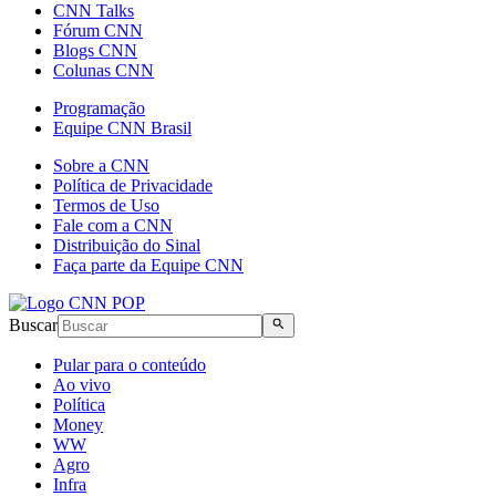
CNN Talks
Fórum CNN
Blogs CNN
Colunas CNN
Programação
Equipe CNN Brasil
Sobre a CNN
Política de Privacidade
Termos de Uso
Fale com a CNN
Distribuição do Sinal
Faça parte da Equipe CNN
Buscar
Pular para o conteúdo
Ao vivo
Política
Money
WW
Agro
Infra