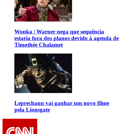
Wonka | Warner nega que sequência
estaria fora dos planos devido à agenda de
Timothée Chalamet
Leprechaun vai ganhar um novo filme
pela Lionsgate