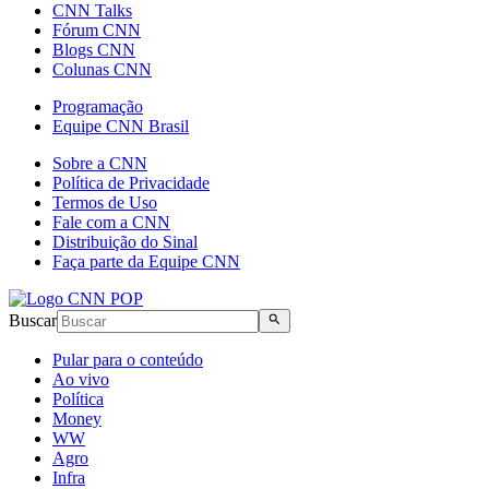
CNN Talks
Fórum CNN
Blogs CNN
Colunas CNN
Programação
Equipe CNN Brasil
Sobre a CNN
Política de Privacidade
Termos de Uso
Fale com a CNN
Distribuição do Sinal
Faça parte da Equipe CNN
Buscar
Pular para o conteúdo
Ao vivo
Política
Money
WW
Agro
Infra