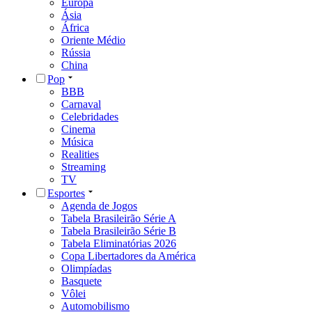
Europa
Ásia
África
Oriente Médio
Rússia
China
Pop
BBB
Carnaval
Celebridades
Cinema
Música
Realities
Streaming
TV
Esportes
Agenda de Jogos
Tabela Brasileirão Série A
Tabela Brasileirão Série B
Tabela Eliminatórias 2026
Copa Libertadores da América
Olimpíadas
Basquete
Vôlei
Automobilismo