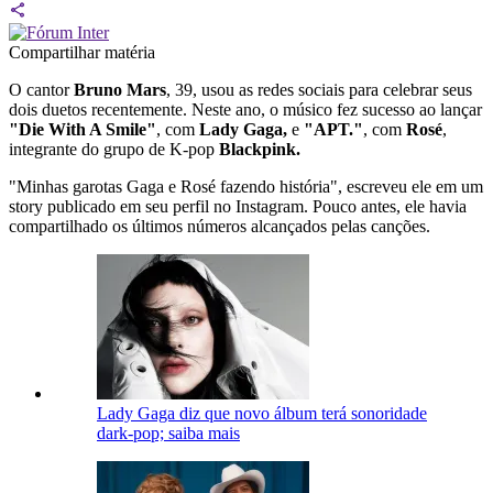
Compartilhar matéria
O cantor
Bruno Mars
, 39, usou as redes sociais para celebrar seus
dois duetos recentemente. Neste ano, o músico fez sucesso ao lançar
"Die With A Smile"
, com
Lady Gaga,
e
"APT."
, com
Rosé
,
integrante do grupo de K-pop
Blackpink.
"Minhas garotas Gaga e Rosé fazendo história", escreveu ele em um
story publicado em seu perfil no Instagram. Pouco antes, ele havia
compartilhado os últimos números alcançados pelas canções.
Lady Gaga diz que novo álbum terá sonoridade
dark-pop; saiba mais