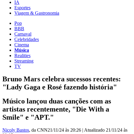
IA
Esportes
Viagem & Gastronomia
Pop
BBB
Carnaval
Celebridades
Cinema
Música
Realities
Streaming
TV
Bruno Mars celebra sucessos recentes:
"Lady Gaga e Rosé fazendo história"
Músico lançou duas canções com as
artistas recentemente, "Die With a
Smile" e "APT."
Nicoly Bastos
, da CNN
21/11/24 às 20:26
|
Atualizado
21/11/24 às