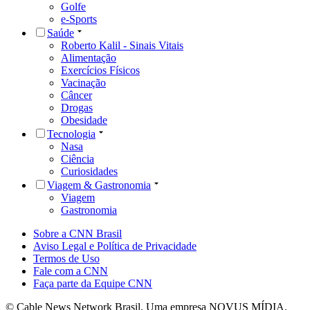
Golfe
e-Sports
Saúde
Roberto Kalil - Sinais Vitais
Alimentação
Exercícios Físicos
Vacinação
Câncer
Drogas
Obesidade
Tecnologia
Nasa
Ciência
Curiosidades
Viagem & Gastronomia
Viagem
Gastronomia
Sobre a CNN Brasil
Aviso Legal e Política de Privacidade
Termos de Uso
Fale com a CNN
Faça parte da Equipe CNN
© Cable News Network Brasil. Uma empresa NOVUS MÍDIA.