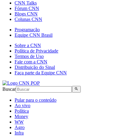
CNN Talks
Fórum CNN
Blogs CNN
Colunas CNN
Programação
Equipe CNN Brasil
Sobre a CNN
Política de Privacidade
Termos de Uso
Fale com a CNN
Distribuição do Sinal
Faça parte da Equipe CNN
Buscar
Pular para o conteúdo
Ao vivo
Política
Money
WW
Agro
Infra