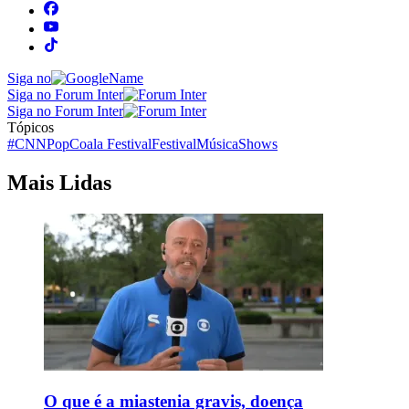
Siga no
Siga no Forum Inter
Siga no Forum Inter
Tópicos
#CNNPop
Coala Festival
Festival
Música
Shows
Mais Lidas
O que é a miastenia gravis, doença