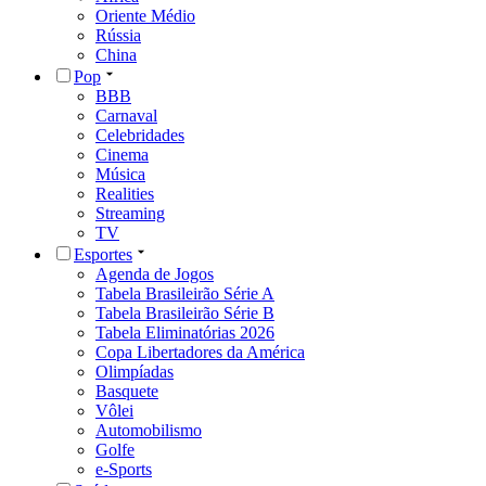
Oriente Médio
Rússia
China
Pop
BBB
Carnaval
Celebridades
Cinema
Música
Realities
Streaming
TV
Esportes
Agenda de Jogos
Tabela Brasileirão Série A
Tabela Brasileirão Série B
Tabela Eliminatórias 2026
Copa Libertadores da América
Olimpíadas
Basquete
Vôlei
Automobilismo
Golfe
e-Sports