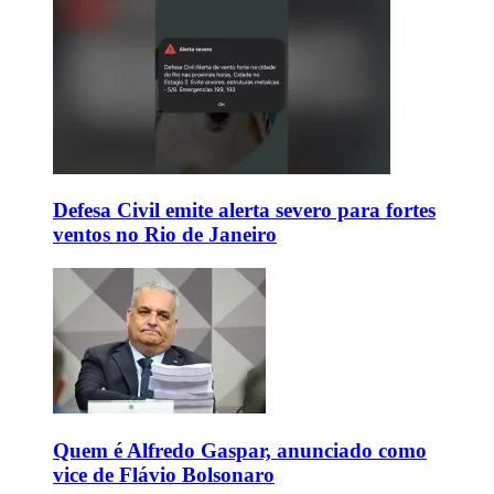
Defesa Civil emite alerta severo para fortes
ventos no Rio de Janeiro
Quem é Alfredo Gaspar, anunciado como
vice de Flávio Bolsonaro