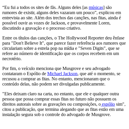
“Eu fui a todos os sites de fãs. Alguns deles [as
músicas
] são
rumores de existir, alguns deles vazaram um pouco”, explicou em
entrevista ao site. Além dos trechos das canções, nas fitas, ainda é
possível ouvir as vozes de Jackson, e provavelmente Loren,
discutindo a gravação e o processo criativo.
Entre os títulos das canções, o The Hollywood Reporter deu ênfase
para "Don't Believe It", que parece fazer referência aos rumores que
circulariam sobre a estrela pop na mídia e "Seven Digits", que se
refere ao número de identificação que os corpos recebem em um
necrotério.
Por fim, o veículo menciona que Musgrove e seu advogado
contataram o Espólio de
Michael Jackson
, que até o momento, se
recusou a comprar as fitas. No entanto, mencionaram que o
conteúdo delas, não podem ser divulgadas publicamente.
"Eles deixam claro na carta, no entanto, que ele e qualquer outra
pessoa que possa comprar essas fitas no futuro não possuem os
direitos autorais sobre as gravações ou composições, o
espólio
sim",
citou a publicação, que termina alegando que as fitas estão em uma
instalação segura sob o controle do advogado de Musgrove.