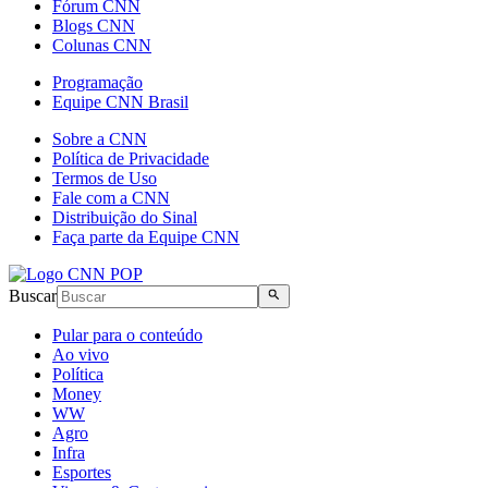
Fórum CNN
Blogs CNN
Colunas CNN
Programação
Equipe CNN Brasil
Sobre a CNN
Política de Privacidade
Termos de Uso
Fale com a CNN
Distribuição do Sinal
Faça parte da Equipe CNN
Buscar
Pular para o conteúdo
Ao vivo
Política
Money
WW
Agro
Infra
Esportes