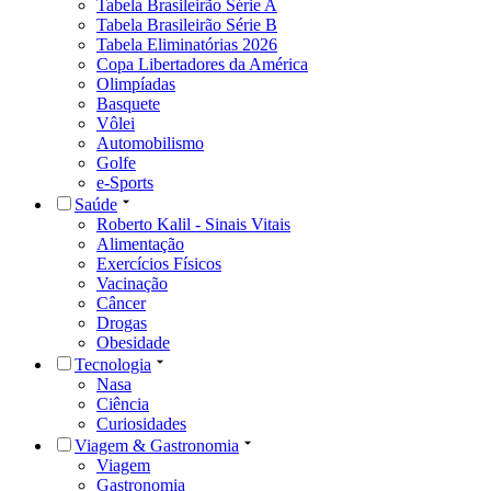
Tabela Brasileirão Série A
Tabela Brasileirão Série B
Tabela Eliminatórias 2026
Copa Libertadores da América
Olimpíadas
Basquete
Vôlei
Automobilismo
Golfe
e-Sports
Saúde
Roberto Kalil - Sinais Vitais
Alimentação
Exercícios Físicos
Vacinação
Câncer
Drogas
Obesidade
Tecnologia
Nasa
Ciência
Curiosidades
Viagem & Gastronomia
Viagem
Gastronomia