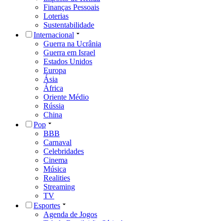
Finanças Pessoais
Loterias
Sustentabilidade
Internacional
Guerra na Ucrânia
Guerra em Israel
Estados Unidos
Europa
Ásia
África
Oriente Médio
Rússia
China
Pop
BBB
Carnaval
Celebridades
Cinema
Música
Realities
Streaming
TV
Esportes
Agenda de Jogos