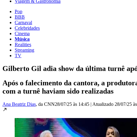
Viagem & Gastronomia
Pop
BBB
Carnaval
Celebridades
Cinema
Música
Realities
Streaming
TV
Gilberto Gil adia show da última turnê apó
Após o falecimento da cantora, a produto
com a turnê haviam sido realizadas
Ana Beatriz Dias
, da CNN
28/07/25 às 14:45
|
Atualizado
28/07/25 à