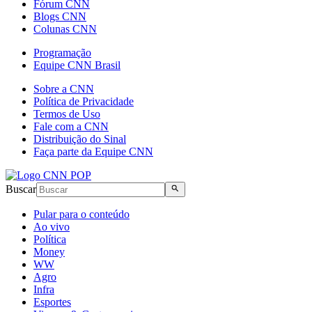
Fórum CNN
Blogs CNN
Colunas CNN
Programação
Equipe CNN Brasil
Sobre a CNN
Política de Privacidade
Termos de Uso
Fale com a CNN
Distribuição do Sinal
Faça parte da Equipe CNN
Buscar
Pular para o conteúdo
Ao vivo
Política
Money
WW
Agro
Infra
Esportes