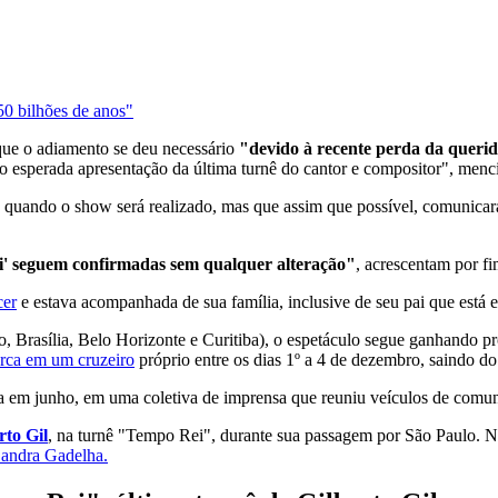
50 bilhões de anos"
que o adiamento se deu necessário
"devido à recente perda da querida 
tão esperada apresentação da última turnê do cantor e compositor", men
 quando o show será realizado, mas que assim que possível, comunicará 
ei' seguem confirmadas sem qualquer alteração"
, acrescentam por f
cer
e estava acompanhada de sua família, inclusive de seu pai que está 
lo, Brasília, Belo Horizonte e Curitiba), o espetáculo segue ganhando p
arca em um cruzeiro
próprio entre os dias 1º a 4 de dezembro, saindo do
sta em junho, em uma coletiva de imprensa que reuniu veículos de comu
rto Gil
, na turnê "Tempo Rei", durante sua passagem por São Paulo. N
andra Gadelha.