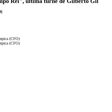
po Rei", última turnê de Gilberto Gil
]
ímpica (CFO)
ímpica (CFO)