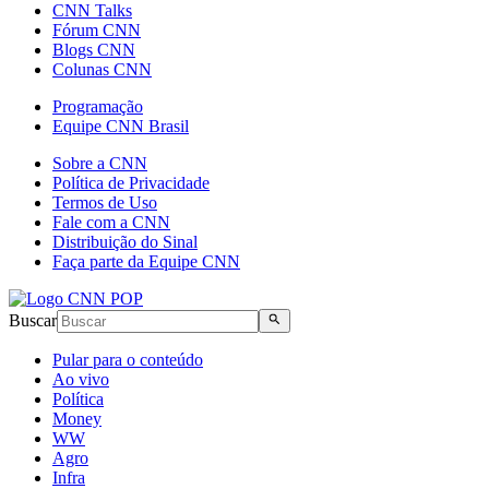
CNN Talks
Fórum CNN
Blogs CNN
Colunas CNN
Programação
Equipe CNN Brasil
Sobre a CNN
Política de Privacidade
Termos de Uso
Fale com a CNN
Distribuição do Sinal
Faça parte da Equipe CNN
Buscar
Pular para o conteúdo
Ao vivo
Política
Money
WW
Agro
Infra