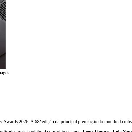
mages
y Awards 2026. A 68ª edição da principal premiação do mundo da mús
 indicados mais equilibrada dos últimos anos.
Leon Thomas, Lola Youn