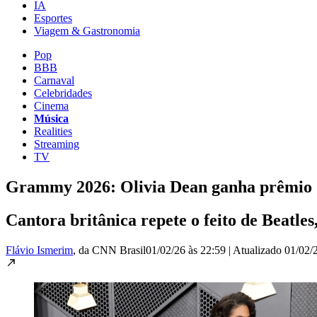
IA
Esportes
Viagem & Gastronomia
Pop
BBB
Carnaval
Celebridades
Cinema
Música
Realities
Streaming
TV
Grammy 2026: Olivia Dean ganha prêmio d
Cantora britânica repete o feito de Beatle
Flávio Ismerim
, da CNN Brasil
01/02/26 às 22:59
|
Atualizado
01/02/