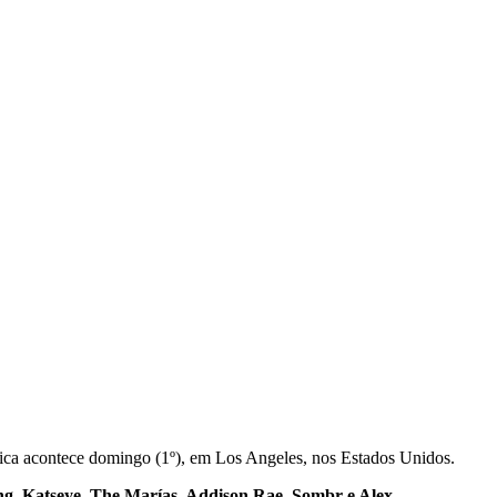
ica acontece domingo (1º), em Los Angeles, nos Estados Unidos.
g, Katseye, The Marías, Addison Rae, Sombr e Alex