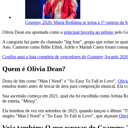
Grammy 2026: Maria Bethânia se torna a 1ª cantora da 
Olivia Dean era apontada como a
principal favorita ao prêmio
pelo Go
A categoria faz parte do chamado "big four", grupo que reúne os q
Ano. Cantoras como Billie Eilish, Adele e Mariah Carey foram consag
Confira aqui a lista completa de vencedores do Grammy Awards 202
Quem é Olivia Dean?
Dona de hits como "Man I Need" e "So Easy To Fall in Love",
Olivi
estudou teatro antes de trocar de área para composição musical. Ela 
Sua ascensão começa em 2021, qual ela foi escolhida como Artista 
de estreia, "Messy".
Ela bombou de vez em setembro de 2025, quando lançou o álbum "The 
singles "Man I Need" e "So Easy To Fall in Love", que alçaram
Oliv
Veja também: O que esperar do Grammy 