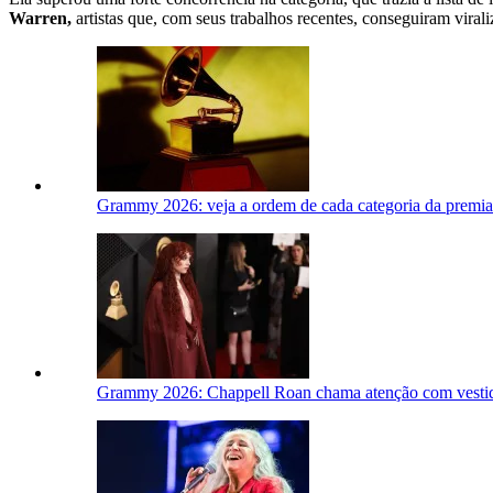
Warren,
artistas que, com seus trabalhos recentes, conseguiram virali
Grammy 2026: veja a ordem de cada categoria da premi
Grammy 2026: Chappell Roan chama atenção com vesti