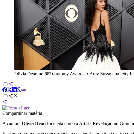
Olivia Dean no 68º Grammy Awards
•
Amy Sussman/Getty I
Compartilhar matéria
A cantora
Olivia Dean
foi eleita como a Artista Revelação no Gramm
Ela superou uma forte concorrência na categoria, que trazia a lista de