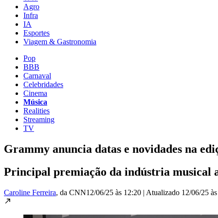
Agro
Infra
IA
Esportes
Viagem & Gastronomia
Pop
BBB
Carnaval
Celebridades
Cinema
Música
Realities
Streaming
TV
Grammy anuncia datas e novidades na ediç
Principal premiação da indústria musical a
Caroline Ferreira
, da CNN
12/06/25 às 12:20
|
Atualizado
12/06/25 às