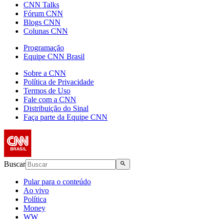
CNN Talks
Fórum CNN
Blogs CNN
Colunas CNN
Programação
Equipe CNN Brasil
Sobre a CNN
Política de Privacidade
Termos de Uso
Fale com a CNN
Distribuição do Sinal
Faça parte da Equipe CNN
Buscar
Pular para o conteúdo
Ao vivo
Política
Money
WW