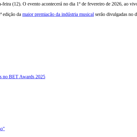
-feira (12). O evento acontecerá no dia 1º de fevereiro de 2026, ao v
ª edição da
maior premiação da indústria musical
serão divulgadas no 
dos no BET Awards 2025
so"