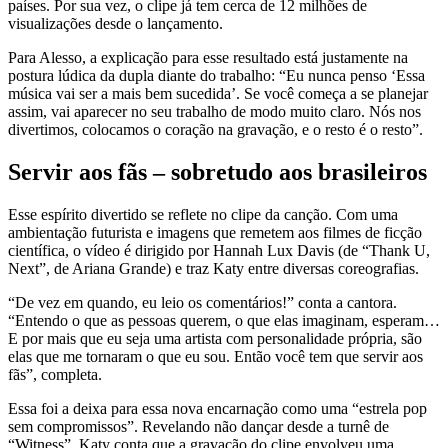
países. Por sua vez, o clipe já tem cerca de 12 milhões de
visualizações desde o lançamento.
Para Alesso, a explicação para esse resultado está justamente na
postura lúdica da dupla diante do trabalho: “Eu nunca penso ‘Essa
música vai ser a mais bem sucedida’. Se você começa a se planejar
assim, vai aparecer no seu trabalho de modo muito claro. Nós nos
divertimos, colocamos o coração na gravação, e o resto é o resto”.
Servir aos fãs – sobretudo aos brasileiros
Esse espírito divertido se reflete no clipe da canção. Com uma
ambientação futurista e imagens que remetem aos filmes de ficção
científica, o vídeo é dirigido por Hannah Lux Davis (de “Thank U,
Next”, de Ariana Grande) e traz Katy entre diversas coreografias.
“De vez em quando, eu leio os comentários!” conta a cantora.
“Entendo o que as pessoas querem, o que elas imaginam, esperam…
E por mais que eu seja uma artista com personalidade própria, são
elas que me tornaram o que eu sou. Então você tem que servir aos
fãs”, completa.
Essa foi a deixa para essa nova encarnação como uma “estrela pop
sem compromissos”. Revelando não dançar desde a turnê de
“Witness”, Katy conta que a gravação do clipe envolveu uma