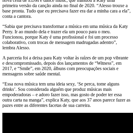
nova cena de EDM e dance music, que mandou a Katy uma
primeira versão da canção ainda no final de 2020. “Alesso trouxe a
base pronta. Tudo que eu precisava fazer era dar a minha cara a ela”,
conta a cantora.
“Sabia que precisava transformar a música em uma música da Katy
Perry. Ir ao mundo dela e trazer ela um pouco para o meu.
Funcionou, porque Katy é uma profissional e foi um processo
colaborativo, com trocas de mensagem madrugadas adentro”,
lembra Alesso.
A parceria foi a deixa para Katy voltar às raízes de um pop vibrante
e descompromissado, depois dos lançamentos de “Witness”, em
2017, e “Smile”, em 2020, álbuns com preocupações sociais e
mensagens sobre saúde mental.
“Essa nova música tem uma ideia sexy, ‘Se perca, tome alguns
drinks’. Sou considerada alguém que produz músicas mais
empoderadoras – e adoro fazer isso, mas gosto de poder ter essa
outra carta na manga”, explica Katy, que aos 37 anos parece fazer as
pazes entre as diferentes facetas de sua carreira.