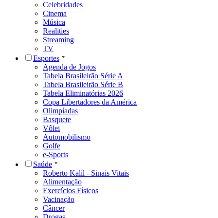
Celebridades
Cinema
Música
Realities
Streaming
TV
Esportes
Agenda de Jogos
Tabela Brasileirão Série A
Tabela Brasileirão Série B
Tabela Eliminatórias 2026
Copa Libertadores da América
Olimpíadas
Basquete
Vôlei
Automobilismo
Golfe
e-Sports
Saúde
Roberto Kalil - Sinais Vitais
Alimentação
Exercícios Físicos
Vacinação
Câncer
Drogas