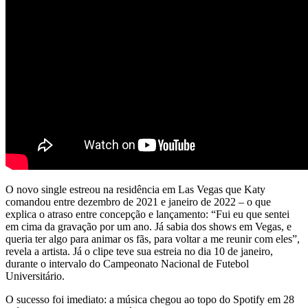
O novo single estreou na residência em Las Vegas que Katy
comandou entre dezembro de 2021 e janeiro de 2022 – o que
explica o atraso entre concepção e lançamento: “Fui eu que sentei
em cima da gravação por um ano. Já sabia dos shows em Vegas, e
queria ter algo para animar os fãs, para voltar a me reunir com eles”,
revela a artista. Já o clipe teve sua estreia no dia 10 de janeiro,
durante o intervalo do Campeonato Nacional de Futebol
Universitário.
O sucesso foi imediato: a música chegou ao topo do Spotify em 28