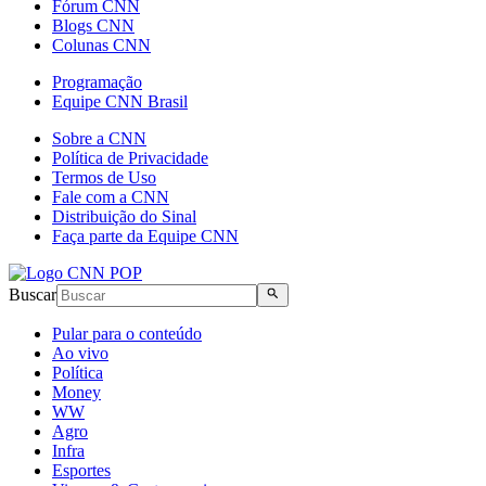
Fórum CNN
Blogs CNN
Colunas CNN
Programação
Equipe CNN Brasil
Sobre a CNN
Política de Privacidade
Termos de Uso
Fale com a CNN
Distribuição do Sinal
Faça parte da Equipe CNN
Buscar
Pular para o conteúdo
Ao vivo
Política
Money
WW
Agro
Infra
Esportes