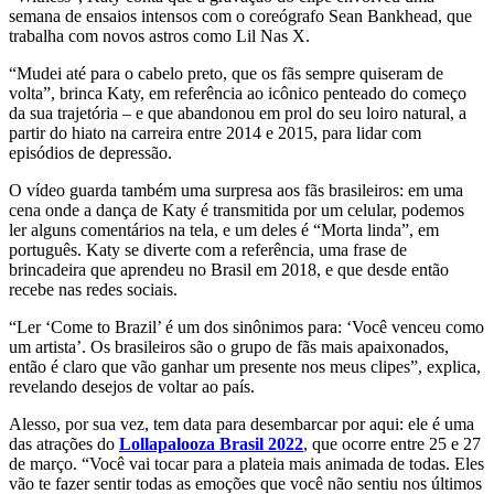
semana de ensaios intensos com o coreógrafo Sean Bankhead, que
trabalha com novos astros como Lil Nas X.
“Mudei até para o cabelo preto, que os fãs sempre quiseram de
volta”, brinca Katy, em referência ao icônico penteado do começo
da sua trajetória – e que abandonou em prol do seu loiro natural, a
partir do hiato na carreira entre 2014 e 2015, para lidar com
episódios de depressão.
O vídeo guarda também uma surpresa aos fãs brasileiros: em uma
cena onde a dança de Katy é transmitida por um celular, podemos
ler alguns comentários na tela, e um deles é “Morta linda”, em
português. Katy se diverte com a referência, uma frase de
brincadeira que aprendeu no Brasil em 2018, e que desde então
recebe nas redes sociais.
“Ler ‘Come to Brazil’ é um dos sinônimos para: ‘Você venceu como
um artista’. Os brasileiros são o grupo de fãs mais apaixonados,
então é claro que vão ganhar um presente nos meus clipes”, explica,
revelando desejos de voltar ao país.
Alesso, por sua vez, tem data para desembarcar por aqui: ele é uma
das atrações do
Lollapalooza Brasil 2022
, que ocorre entre 25 e 27
de março. “Você vai tocar para a plateia mais animada de todas. Eles
vão te fazer sentir todas as emoções que você não sentiu nos últimos