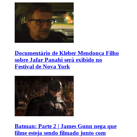
Documentário de Kleber Mendonça Filho
sobre Jafar Panahi será exibido no
Festival de Nova York
Batman: Parte 2 | James Gunn nega que
filme esteja sendo filmado junto com