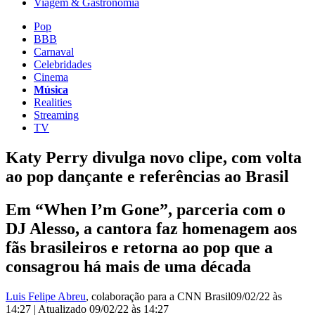
Viagem & Gastronomia
Pop
BBB
Carnaval
Celebridades
Cinema
Música
Realities
Streaming
TV
Katy Perry divulga novo clipe, com volta
ao pop dançante e referências ao Brasil
Em “When I’m Gone”, parceria com o
DJ Alesso, a cantora faz homenagem aos
fãs brasileiros e retorna ao pop que a
consagrou há mais de uma década
Luis Felipe Abreu
, colaboração para a CNN Brasil
09/02/22 às
14:27
|
Atualizado
09/02/22 às 14:27