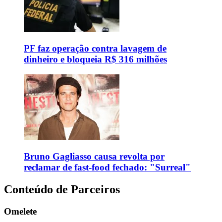
PF faz operação contra lavagem de
dinheiro e bloqueia R$ 316 milhões
Bruno Gagliasso causa revolta por
reclamar de fast-food fechado: "Surreal"
Conteúdo de Parceiros
Omelete