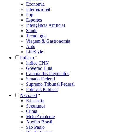
Economia
Internacional
Pop
Esportes
Inteligência Artificial
Saúde
Tecnologia
Viagem & Gastronomia
Auto
LifeStyle
Política
Índice CNN
Governo Lula
Câmara dos Deputados
Senado Federal
Supremo Tribunal Federal
Políticas Públicas
Nacional
Educação
Segurança
Clima
Meio Ambiente
Auxílio Brasil
São Paulo