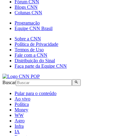
Fórum CNN
Blogs CNN
Colunas CNN
Programação
Equipe CNN Brasil
Sobre a CNN
Política de Privacidade
Termos de Uso
Fale com a CNN
Distribuição do Sinal
Faça parte da Equipe CNN
Buscar
Pular para o conteúdo
Ao vivo
Política
Money
WW
Agro
Infra
IA