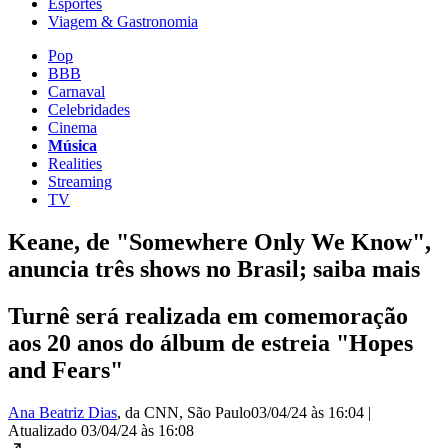
Esportes
Viagem & Gastronomia
Pop
BBB
Carnaval
Celebridades
Cinema
Música
Realities
Streaming
TV
Keane, de "Somewhere Only We Know",
anuncia três shows no Brasil; saiba mais
Turnê será realizada em comemoração
aos 20 anos do álbum de estreia "Hopes
and Fears"
Ana Beatriz Dias
, da CNN
, São Paulo
03/04/24 às 16:04
|
Atualizado
03/04/24 às 16:08