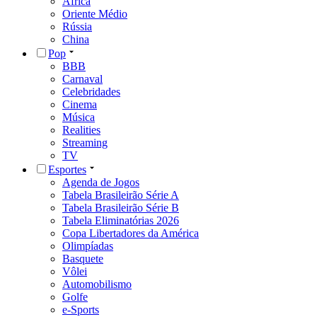
África
Oriente Médio
Rússia
China
Pop
BBB
Carnaval
Celebridades
Cinema
Música
Realities
Streaming
TV
Esportes
Agenda de Jogos
Tabela Brasileirão Série A
Tabela Brasileirão Série B
Tabela Eliminatórias 2026
Copa Libertadores da América
Olimpíadas
Basquete
Vôlei
Automobilismo
Golfe
e-Sports