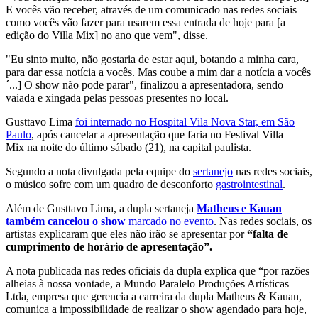
E vocês vão receber, através de um comunicado nas redes sociais
como vocês vão fazer para usarem essa entrada de hoje para [a
edição do Villa Mix] no ano que vem", disse.
"Eu sinto muito, não gostaria de estar aqui, botando a minha cara,
para dar essa notícia a vocês. Mas coube a mim dar a notícia a vocês
´...] O show não pode parar", finalizou a apresentadora, sendo
vaiada e xingada pelas pessoas presentes no local.
Gusttavo Lima
foi internado no Hospital Vila Nova Star, em São
Paulo
, após cancelar a apresentação que faria no Festival Villa
Mix na noite do último sábado (21), na capital paulista.
Segundo a nota divulgada pela equipe do
sertanejo
nas redes sociais,
o músico sofre com um quadro de desconforto
gastrointestinal
.
Além de Gusttavo Lima, a dupla sertaneja
Matheus e Kauan
também cancelou o show
marcado no evento
. Nas redes sociais, os
artistas explicaram que eles não irão se apresentar por
“falta de
cumprimento de horário de apresentação”.
A nota publicada nas redes oficiais da dupla explica que “por razões
alheias à nossa vontade, a Mundo Paralelo Produções Artísticas
Ltda, empresa que gerencia a carreira da dupla Matheus & Kauan,
comunica a impossibilidade de realizar o show agendado para hoje,