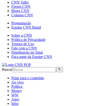
CNN Talks
Fórum CNN
Blogs CNN
Colunas CNN
Programação
Equipe CNN Brasil
Sobre a CNN
Política de Privacidade
Termos de Uso
Fale com a CNN
Distribuição do Sinal
Faça parte da Equipe CNN
Buscar
Pular para o conteúdo
Ao vivo
Política
Money
WW
Agro
Infra