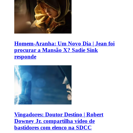
Homem-Aranha: Um Novo Dia | Jean foi
procurar a Mansão X? Sadie Sink
responde
Vingadores: Doutor Destino | Robert
Downey Jr. compartilha vídeo de
bastidores com elenco na SDCC