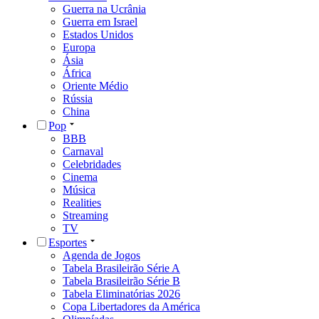
Guerra na Ucrânia
Guerra em Israel
Estados Unidos
Europa
Ásia
África
Oriente Médio
Rússia
China
Pop
BBB
Carnaval
Celebridades
Cinema
Música
Realities
Streaming
TV
Esportes
Agenda de Jogos
Tabela Brasileirão Série A
Tabela Brasileirão Série B
Tabela Eliminatórias 2026
Copa Libertadores da América