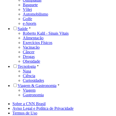
Olimpíadas
Basquete
Vôlei
Automobilismo
Golfe
e-Sports
Saúde
Roberto Kalil - Sinais Vitais
Alimentação
Exercícios Físicos
Vacinação
Câncer
Drogas
Obesidade
Tecnologia
Nasa
Ciência
Curiosidades
Viagem & Gastronomia
Viagem
Gastronomia
Sobre a CNN Brasil
Aviso Legal e Política de Privacidade
Termos de Uso