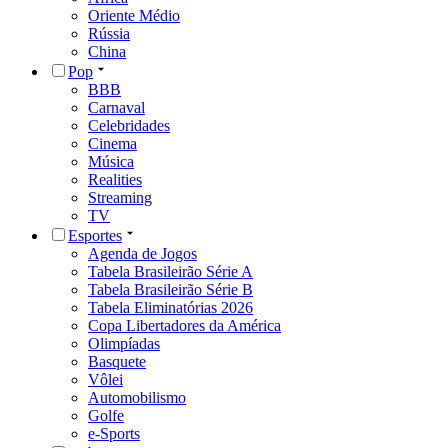
Oriente Médio
Rússia
China
Pop
BBB
Carnaval
Celebridades
Cinema
Música
Realities
Streaming
TV
Esportes
Agenda de Jogos
Tabela Brasileirão Série A
Tabela Brasileirão Série B
Tabela Eliminatórias 2026
Copa Libertadores da América
Olimpíadas
Basquete
Vôlei
Automobilismo
Golfe
e-Sports