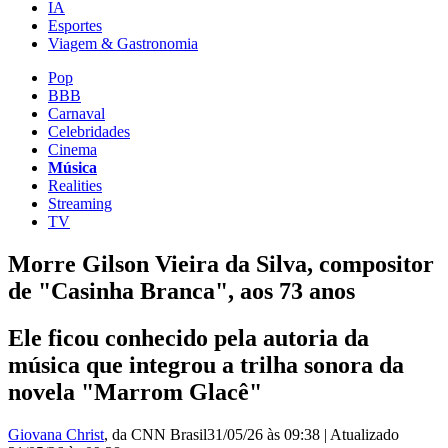
IA
Esportes
Viagem & Gastronomia
Pop
BBB
Carnaval
Celebridades
Cinema
Música
Realities
Streaming
TV
Morre Gilson Vieira da Silva, compositor
de "Casinha Branca", aos 73 anos
Ele ficou conhecido pela autoria da
música que integrou a trilha sonora da
novela "Marrom Glacê"
Giovana Christ
, da CNN Brasil
31/05/26 às 09:38
|
Atualizado