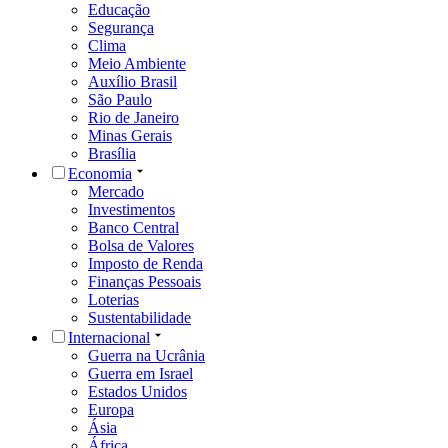
Educação
Segurança
Clima
Meio Ambiente
Auxílio Brasil
São Paulo
Rio de Janeiro
Minas Gerais
Brasília
Economia
Mercado
Investimentos
Banco Central
Bolsa de Valores
Imposto de Renda
Finanças Pessoais
Loterias
Sustentabilidade
Internacional
Guerra na Ucrânia
Guerra em Israel
Estados Unidos
Europa
Ásia
África