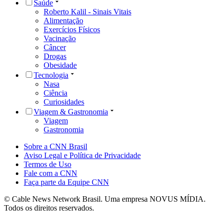
Saúde
Roberto Kalil - Sinais Vitais
Alimentação
Exercícios Físicos
Vacinação
Câncer
Drogas
Obesidade
Tecnologia
Nasa
Ciência
Curiosidades
Viagem & Gastronomia
Viagem
Gastronomia
Sobre a CNN Brasil
Aviso Legal e Política de Privacidade
Termos de Uso
Fale com a CNN
Faça parte da Equipe CNN
© Cable News Network Brasil. Uma empresa NOVUS MÍDIA.
Todos os direitos reservados.