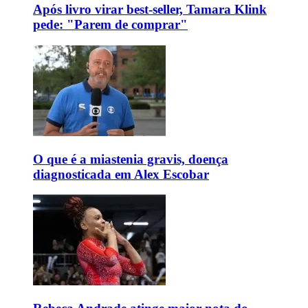
Após livro virar best-seller, Tamara Klink
pede: "Parem de comprar"
O que é a miastenia gravis, doença
diagnosticada em Alex Escobar