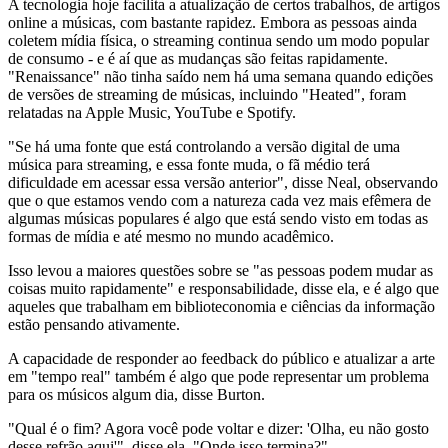
A tecnologia hoje facilita a atualização de certos trabalhos, de artigos
online a músicas, com bastante rapidez. Embora as pessoas ainda
coletem mídia física, o streaming continua sendo um modo popular
de consumo - e é aí que as mudanças são feitas rapidamente.
"Renaissance" não tinha saído nem há uma semana quando edições
de versões de streaming de músicas, incluindo "Heated", foram
relatadas na Apple Music, YouTube e Spotify.
"Se há uma fonte que está controlando a versão digital de uma
música para streaming, e essa fonte muda, o fã médio terá
dificuldade em acessar essa versão anterior", disse Neal, observando
que o que estamos vendo com a natureza cada vez mais efêmera de
algumas músicas populares é algo que está sendo visto em todas as
formas de mídia e até mesmo no mundo acadêmico.
Isso levou a maiores questões sobre se "as pessoas podem mudar as
coisas muito rapidamente" e responsabilidade, disse ela, e é algo que
aqueles que trabalham em biblioteconomia e ciências da informação
estão pensando ativamente.
A capacidade de responder ao feedback do público e atualizar a arte
em "tempo real" também é algo que pode representar um problema
para os músicos algum dia, disse Burton.
"Qual é o fim? Agora você pode voltar e dizer: 'Olha, eu não gosto
desse refrão aqui'", disse ela. "Onde isso termina?"