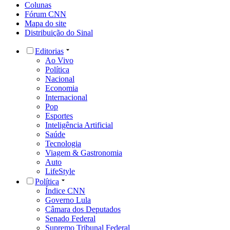
Colunas
Fórum CNN
Mapa do site
Distribuição do Sinal
Editorias
Ao Vivo
Política
Nacional
Economia
Internacional
Pop
Esportes
Inteligência Artificial
Saúde
Tecnologia
Viagem & Gastronomia
Auto
LifeStyle
Política
Índice CNN
Governo Lula
Câmara dos Deputados
Senado Federal
Supremo Tribunal Federal