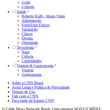
Golfe
e-Sports
Saúde
Roberto Kalil - Sinais Vitais
Alimentação
Exercícios Físicos
Vacinação
Câncer
Drogas
Obesidade
Tecnologia
Nasa
Ciência
Curiosidades
Viagem & Gastronomia
Viagem
Gastronomia
Sobre a CNN Brasil
Aviso Legal e Política de Privacidade
Termos de Uso
Fale com a CNN
Faça parte da Equipe CNN
© Cable News Network Brasil. Uma empresa NOVUS MÍDIA.