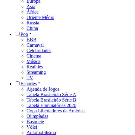
Europa
Ásia
África
Oriente Médio
Rússia
China
Pop
BBB
Carnaval
Celebridades
Cinema
Música
Realities
Streaming
TV
Esportes
Agenda de Jogos
Tabela Brasileirão Série A
Tabela Brasileirão Série B
Tabela Eliminatórias 2026
Copa Libertadores da América
Olimpíadas
Basquete
Vôlei
Automobilismo