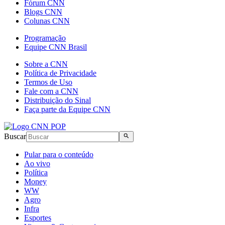
Fórum CNN
Blogs CNN
Colunas CNN
Programação
Equipe CNN Brasil
Sobre a CNN
Política de Privacidade
Termos de Uso
Fale com a CNN
Distribuição do Sinal
Faça parte da Equipe CNN
Buscar
Pular para o conteúdo
Ao vivo
Política
Money
WW
Agro
Infra
Esportes