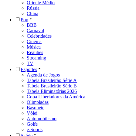
Oriente Médio
Rússia
China
Pop
BBB
Carnaval
Celebridades
Cinema
Música
Realities
Streaming
TV
Esportes
Agenda de Jogos
Tabela Brasileirão Série A
Tabela Brasileirão Série B
Tabela Eliminatórias 2026
Copa Libertadores da América
Olimpíadas
Basquete
Vôlei
Automobilismo
Golfe
e-Sports
Saúde