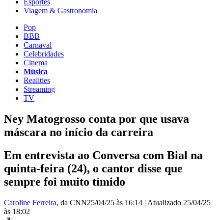
Esportes
Viagem & Gastronomia
Pop
BBB
Carnaval
Celebridades
Cinema
Música
Realities
Streaming
TV
Ney Matogrosso conta por que usava
máscara no início da carreira
Em entrevista ao Conversa com Bial na
quinta-feira (24), o cantor disse que
sempre foi muito tímido
Caroline Ferreira
, da CNN
25/04/25 às 16:14
|
Atualizado
25/04/25
às 18:02