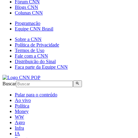
Fórum CNN
Blogs CNN
Colunas CNN
Programação
Equipe CNN Brasil
Sobre a CNN
Política de Privacidade
Termos de Uso
Fale com a CNN
Distribuição do Sinal
Faça parte da Equipe CNN
Buscar
Pular para o conteúdo
Ao vivo
Política
Money
WW
Agro
Infra
IA