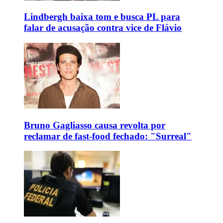
Lindbergh baixa tom e busca PL para
falar de acusação contra vice de Flávio
Bruno Gagliasso causa revolta por
reclamar de fast-food fechado: "Surreal"