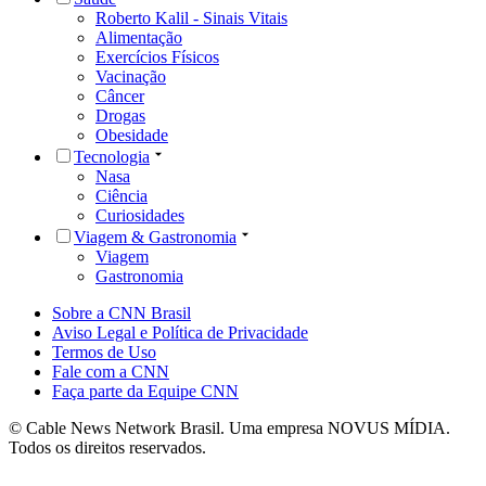
Roberto Kalil - Sinais Vitais
Alimentação
Exercícios Físicos
Vacinação
Câncer
Drogas
Obesidade
Tecnologia
Nasa
Ciência
Curiosidades
Viagem & Gastronomia
Viagem
Gastronomia
Sobre a CNN Brasil
Aviso Legal e Política de Privacidade
Termos de Uso
Fale com a CNN
Faça parte da Equipe CNN
© Cable News Network Brasil. Uma empresa NOVUS MÍDIA.
Todos os direitos reservados.