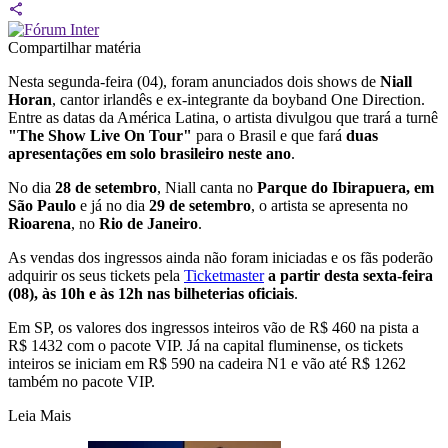
Compartilhar matéria
Nesta segunda-feira (04), foram anunciados dois shows de
Niall
Horan
, cantor irlandês e ex-integrante da boyband One Direction.
Entre as datas da América Latina, o artista divulgou que trará a turnê
"The Show Live On Tour"
para o Brasil e que fará
duas
apresentações em solo brasileiro neste ano
.
No dia
28 de setembro
, Niall canta no
Parque do Ibirapuera, em
São Paulo
e já no dia
29 de setembro
, o artista se apresenta no
Rioarena
, no
Rio de Janeiro
.
As vendas dos ingressos ainda não foram iniciadas e os fãs poderão
adquirir os seus tickets pela
Ticketmaster
a partir desta sexta-feira
(08), às 10h e às 12h nas bilheterias oficiais
.
Em SP, os valores dos ingressos inteiros vão de R$ 460 na pista a
R$ 1432 com o pacote VIP. Já na capital fluminense, os tickets
inteiros se iniciam em R$ 590 na cadeira N1 e vão até R$ 1262
também no pacote VIP.
Leia Mais