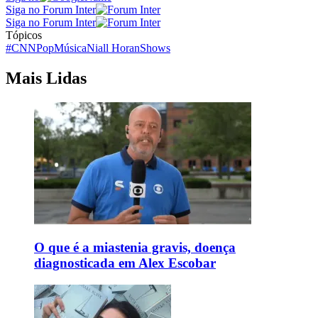
Siga no Forum Inter
Siga no Forum Inter
Tópicos
#CNNPop
Música
Niall Horan
Shows
Mais Lidas
O que é a miastenia gravis, doença
diagnosticada em Alex Escobar