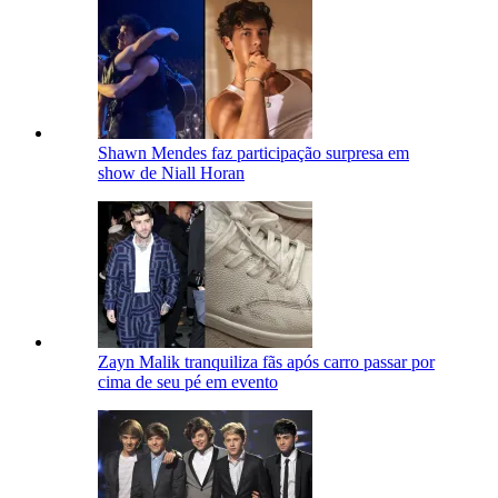
Shawn Mendes faz participação surpresa em
show de Niall Horan
Zayn Malik tranquiliza fãs após carro passar por
cima de seu pé em evento