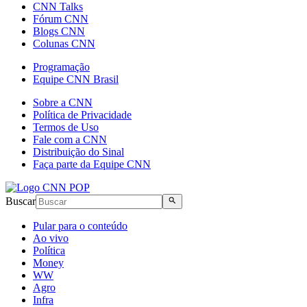
CNN Talks
Fórum CNN
Blogs CNN
Colunas CNN
Programação
Equipe CNN Brasil
Sobre a CNN
Política de Privacidade
Termos de Uso
Fale com a CNN
Distribuição do Sinal
Faça parte da Equipe CNN
Buscar
Pular para o conteúdo
Ao vivo
Política
Money
WW
Agro
Infra