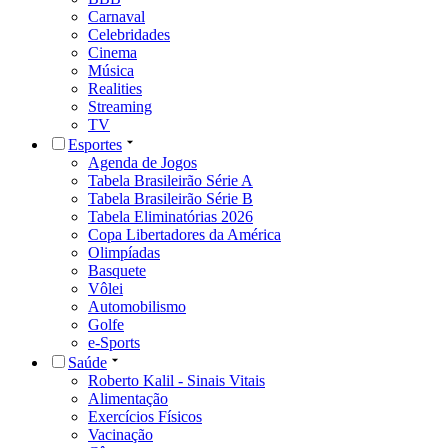
Carnaval
Celebridades
Cinema
Música
Realities
Streaming
TV
Esportes
Agenda de Jogos
Tabela Brasileirão Série A
Tabela Brasileirão Série B
Tabela Eliminatórias 2026
Copa Libertadores da América
Olimpíadas
Basquete
Vôlei
Automobilismo
Golfe
e-Sports
Saúde
Roberto Kalil - Sinais Vitais
Alimentação
Exercícios Físicos
Vacinação