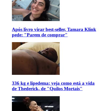
Após livro virar best-seller, Tamara Klink
pede: "Parem de comprar"
336 kg e lipedema: veja como está a vida
de Thederick, de "Quilos Mortais"