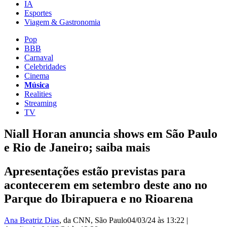
IA
Esportes
Viagem & Gastronomia
Pop
BBB
Carnaval
Celebridades
Cinema
Música
Realities
Streaming
TV
Niall Horan anuncia shows em São Paulo
e Rio de Janeiro; saiba mais
Apresentações estão previstas para
acontecerem em setembro deste ano no
Parque do Ibirapuera e no Rioarena
Ana Beatriz Dias
, da CNN
, São Paulo
04/03/24 às 13:22
|