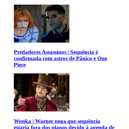
Predadores Assassinos | Sequência é
confirmada com astros de Pânico e One
Piece
Wonka | Warner nega que sequência
estaria fora dos planos devido à agenda de