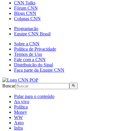
CNN Talks
Fórum CNN
Blogs CNN
Colunas CNN
Programação
Equipe CNN Brasil
Sobre a CNN
Política de Privacidade
Termos de Uso
Fale com a CNN
Distribuição do Sinal
Faça parte da Equipe CNN
Buscar
Pular para o conteúdo
Ao vivo
Política
Money
WW
Agro
Infra