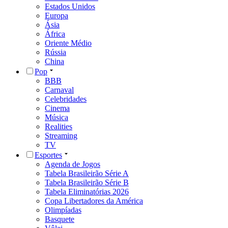
Estados Unidos
Europa
Ásia
África
Oriente Médio
Rússia
China
Pop
BBB
Carnaval
Celebridades
Cinema
Música
Realities
Streaming
TV
Esportes
Agenda de Jogos
Tabela Brasileirão Série A
Tabela Brasileirão Série B
Tabela Eliminatórias 2026
Copa Libertadores da América
Olimpíadas
Basquete