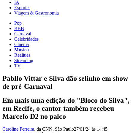
IA
Esportes
Viagem & Gastronomia
Pop
BBB
Carnaval
Celebridades
Cinema
Música
Realities
Streaming
TV
Pabllo Vittar e Silva dão selinho em show
de pré-Carnaval
Em mais uma edição do "Bloco do Silva",
em Recife, o cantor também recebeu
Marcelo D2 no palco
Caroline Ferreira
, da CNN
, São Paulo
27/01/24 às 14:45
|