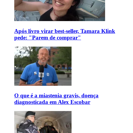
Após livro virar best-seller, Tamara Klink
pede: "Parem de comprar"
O que é a miastenia gravis, doença
diagnosticada em Alex Escobar