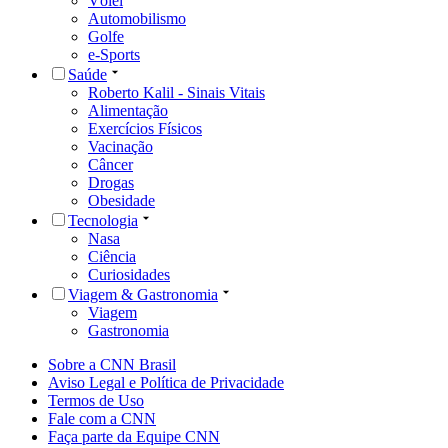
Vôlei
Automobilismo
Golfe
e-Sports
Saúde
Roberto Kalil - Sinais Vitais
Alimentação
Exercícios Físicos
Vacinação
Câncer
Drogas
Obesidade
Tecnologia
Nasa
Ciência
Curiosidades
Viagem & Gastronomia
Viagem
Gastronomia
Sobre a CNN Brasil
Aviso Legal e Política de Privacidade
Termos de Uso
Fale com a CNN
Faça parte da Equipe CNN