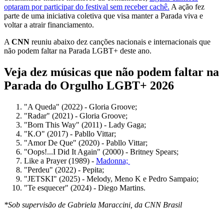
optaram por participar do festival sem receber cachê.
A ação fez
parte de uma iniciativa coletiva que visa manter a Parada viva e
voltar a atrair financiamento.
A
CNN
reuniu abaixo dez canções nacionais e internacionais que
não podem faltar na Parada LGBT+ deste ano.
Veja dez músicas que não podem faltar na
Parada do Orgulho LGBT+ 2026
"A Queda" (2022) - Gloria Groove;
"Radar" (2021) - Gloria Groove;
"Born This Way" (2011) - Lady Gaga;
"K.O" (2017) - Pabllo Vittar;
"Amor De Que" (2020) - Pabllo Vittar;
"Oops!...I Did It Again" (2000) - Britney Spears;
Like a Prayer (1989) -
Madonna;
"Perdeu" (2022) - Pepita;
"JETSKI" (2025) - Melody, Meno K e Pedro Sampaio;
"Te esquecer" (2024) - Diego Martins.
*Sob supervisão de Gabriela Maraccini, da CNN Brasil