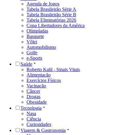
Agenda de Jogos
Tabela Brasileirão Série A
Tabela Brasileirão Série B
Tabela Eliminatórias 2026
Copa Libertadores da América
Olimpíadas
Basquete
Vôlei
Automobilismo
Golfe
e-Sports
Saúde
Roberto Kalil - Sinais Vitais
Alimentação
Exercícios Físicos
Vacinação
Câncer
Drogas
Obesidade
Tecnologia
Nasa
Ciência
Curiosidades
Viagem & Gastronomia