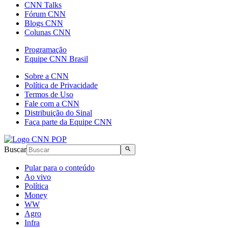
CNN Talks
Fórum CNN
Blogs CNN
Colunas CNN
Programação
Equipe CNN Brasil
Sobre a CNN
Política de Privacidade
Termos de Uso
Fale com a CNN
Distribuição do Sinal
Faça parte da Equipe CNN
Buscar
Pular para o conteúdo
Ao vivo
Política
Money
WW
Agro
Infra