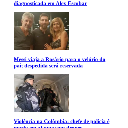
diagnosticada em Alex Escobar
Messi viaja a Rosário para o velório do
pai; despedida será reservada
Violência na Colômbia: chefe de polícia é
morto em ataque com drones