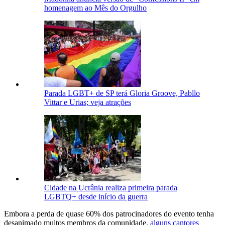
homenagem ao Mês do Orgulho
Parada LGBT+ de SP terá Gloria Groove, Pabllo
Vittar e Urias; veja atrações
Cidade na Ucrânia realiza primeira parada
LGBTQ+ desde início da guerra
Embora a perda de quase 60% dos patrocinadores do evento tenha
desanimado muitos membros da comunidade,
alguns cantores