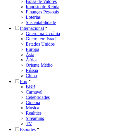
Bolsa de Valores
Imposto de Renda
Finanças Pessoais
Loterias
Sustentabilidade
Internacional
Guerra na Ucrânia
Guerra em Israel
Estados Unidos
Europa
Ásia
África
Oriente Médio
Rússia
China
Pop
BBB
Carnaval
Celebridades
Cinema
Música
Realities
Streaming
TV
Esportes