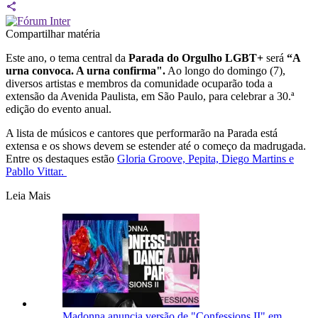
Compartilhar matéria
Este ano, o tema central da
Parada do Orgulho LGBT+
será
“A
urna convoca. A urna confirma".
Ao longo do domingo (7),
diversos artistas e membros da comunidade ocuparão toda a
extensão da Avenida Paulista, em São Paulo, para celebrar a 30.ª
edição do evento anual.
A lista de músicos e cantores que performarão na Parada está
extensa e os shows devem se estender até o começo da madrugada.
Entre os destaques estão
Gloria Groove, Pepita, Diego Martins e
Pabllo Vittar.
Leia Mais
Madonna anuncia versão de "Confessions II" em