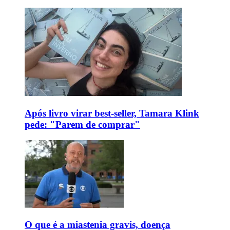
Após livro virar best-seller, Tamara Klink
pede: "Parem de comprar"
O que é a miastenia gravis, doença