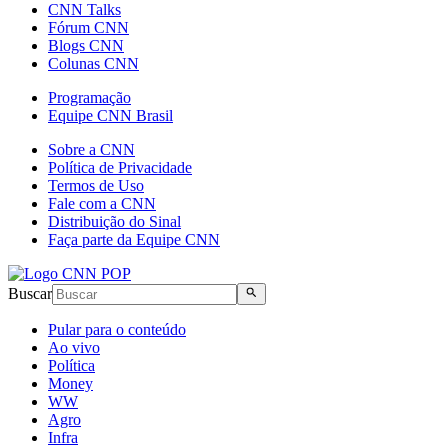
CNN Talks
Fórum CNN
Blogs CNN
Colunas CNN
Programação
Equipe CNN Brasil
Sobre a CNN
Política de Privacidade
Termos de Uso
Fale com a CNN
Distribuição do Sinal
Faça parte da Equipe CNN
Buscar
Pular para o conteúdo
Ao vivo
Política
Money
WW
Agro
Infra