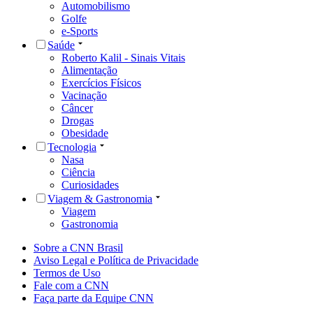
Automobilismo
Golfe
e-Sports
Saúde
Roberto Kalil - Sinais Vitais
Alimentação
Exercícios Físicos
Vacinação
Câncer
Drogas
Obesidade
Tecnologia
Nasa
Ciência
Curiosidades
Viagem & Gastronomia
Viagem
Gastronomia
Sobre a CNN Brasil
Aviso Legal e Política de Privacidade
Termos de Uso
Fale com a CNN
Faça parte da Equipe CNN