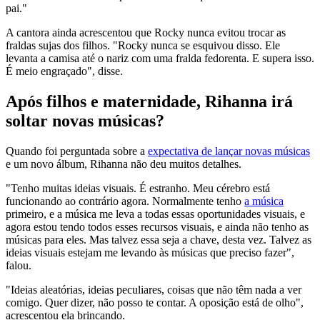
pai."
A cantora ainda acrescentou que Rocky nunca evitou trocar as
fraldas sujas dos filhos. "Rocky nunca se esquivou disso. Ele
levanta a camisa até o nariz com uma fralda fedorenta. E supera isso.
É meio engraçado", disse.
Após filhos e maternidade, Rihanna irá
soltar novas músicas?
Quando foi perguntada sobre a
expectativa de lançar novas músicas
e um novo álbum, Rihanna não deu muitos detalhes.
"Tenho muitas ideias visuais. É estranho. Meu cérebro está
funcionando ao contrário agora. Normalmente tenho
a música
primeiro, e a música me leva a todas essas oportunidades visuais, e
agora estou tendo todos esses recursos visuais, e ainda não tenho as
músicas para eles. Mas talvez essa seja a chave, desta vez. Talvez as
ideias visuais estejam me levando às músicas que preciso fazer",
falou.
"Ideias aleatórias, ideias peculiares, coisas que não têm nada a ver
comigo. Quer dizer, não posso te contar. A oposição está de olho",
acrescentou ela brincando.