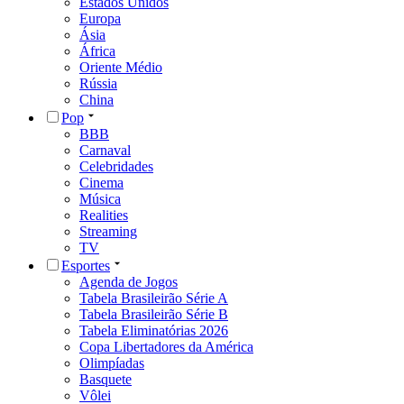
Estados Unidos
Europa
Ásia
África
Oriente Médio
Rússia
China
Pop
BBB
Carnaval
Celebridades
Cinema
Música
Realities
Streaming
TV
Esportes
Agenda de Jogos
Tabela Brasileirão Série A
Tabela Brasileirão Série B
Tabela Eliminatórias 2026
Copa Libertadores da América
Olimpíadas
Basquete
Vôlei