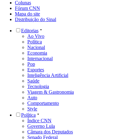
Colunas
Fórum CNN
Mapa do site
Distribuição do Sinal
Editorias
Ao Vivo
Política
Nacional
Economia
Internacional
Pop
Esportes
Inteligência Artificial
Saúde
Tecnologia
Viagem & Gastronomia
Auto
Comportamento
Style
Política
Índice CNN
Governo Lula
Câmara dos Deputados
Senado Federal