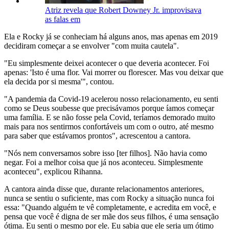
Atriz revela que Robert Downey Jr. improvisava
as falas em
Ela e Rocky já se conheciam há alguns anos, mas apenas em 2019
decidiram começar a se envolver "com muita cautela".
"Eu simplesmente deixei acontecer o que deveria acontecer. Foi
apenas: 'Isto é uma flor. Vai morrer ou florescer. Mas vou deixar que
ela decida por si mesma'", contou.
"A pandemia da Covid-19 acelerou nosso relacionamento, eu senti
como se Deus soubesse que precisávamos porque íamos começar
uma família. E se não fosse pela Covid, teríamos demorado muito
mais para nos sentirmos confortáveis ​​um com o outro, até mesmo
para saber que estávamos prontos", acrescentou a cantora.
"Nós nem conversamos sobre isso [ter filhos]. Não havia como
negar. Foi a melhor coisa que já nos aconteceu. Simplesmente
aconteceu", explicou Rihanna.
A cantora ainda disse que, durante relacionamentos anteriores,
nunca se sentiu o suficiente, mas com Rocky a situação nunca foi
essa: "Quando alguém te vê completamente, e acredita em você, e
pensa que você é digna de ser mãe dos seus filhos, é uma sensação
ótima. Eu senti o mesmo por ele. Eu sabia que ele seria um ótimo