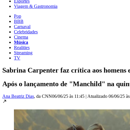
Esportes
Viagem & Gastronomia
Pop
BBB
Carnaval
Celebridades
Cinema
Música
Realities
Streaming
TV
Sabrina Carpenter faz crítica aos homens
Após o lançamento de "Manchild" na quinta
Ana Beatriz Dias
, da CNN
06/06/25 às 11:45
|
Atualizado
06/06/25 às