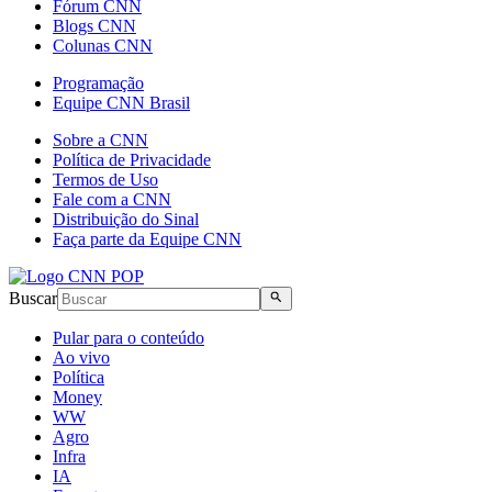
Fórum CNN
Blogs CNN
Colunas CNN
Programação
Equipe CNN Brasil
Sobre a CNN
Política de Privacidade
Termos de Uso
Fale com a CNN
Distribuição do Sinal
Faça parte da Equipe CNN
Buscar
Pular para o conteúdo
Ao vivo
Política
Money
WW
Agro
Infra
IA