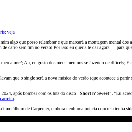
is; veja
a mim algo que posso relembrar e que marcará a montagem mental dos an
de carro sem fim no verão! Por isso eu queria te dar agora — para que 
meu amor?; Ah, eu gosto dos meus meninos se fazendo de difíceis; E e
culavam que o single será a nova música do verão (que acontece a partir
 2024, após bombar com os hits do disco
"Short n' Sweet"
. "Eu acre
carreira
.
o sétimo álbum de Carpenter, embora nenhuma notícia concreta tenha sid