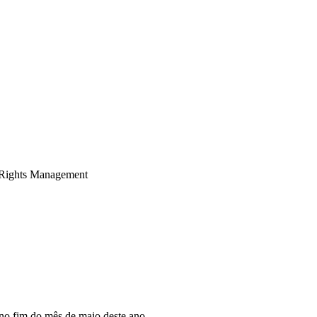
 Rights Management
 no fim do mês de maio deste ano.