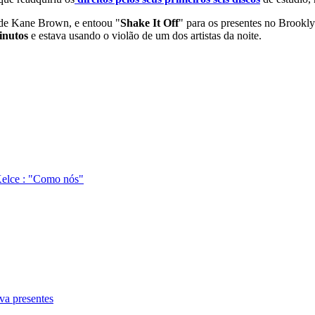
 de Kane Brown, e entoou "
Shake It Off
" para os presentes no Brookl
inutos
e estava usando o violão de um dos artistas da noite.
 Kelce : "Como nós"
eva presentes