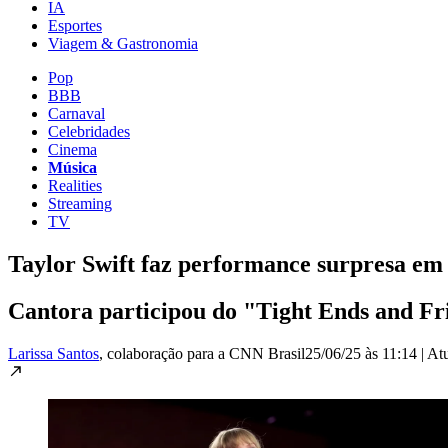
IA
Esportes
Viagem & Gastronomia
Pop
BBB
Carnaval
Celebridades
Cinema
Música
Realities
Streaming
TV
Taylor Swift faz performance surpresa em 
Cantora participou do "Tight Ends and Fri
Larissa Santos
, colaboração para a CNN Brasil
25/06/25 às 11:14
|
At