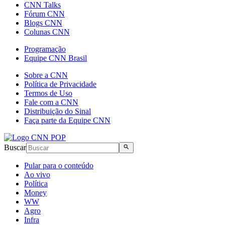
CNN Talks
Fórum CNN
Blogs CNN
Colunas CNN
Programação
Equipe CNN Brasil
Sobre a CNN
Política de Privacidade
Termos de Uso
Fale com a CNN
Distribuição do Sinal
Faça parte da Equipe CNN
Buscar
Pular para o conteúdo
Ao vivo
Política
Money
WW
Agro
Infra