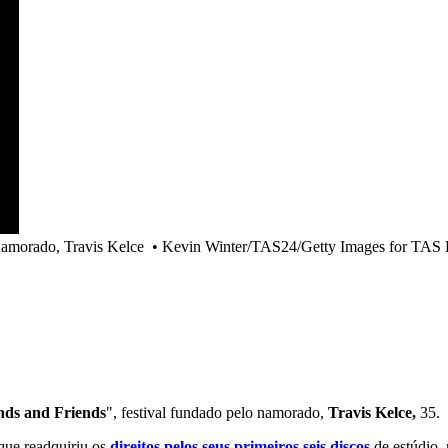
 namorado, Travis Kelce
•
Kevin Winter/TAS24/Getty Images for TAS
nds and Friends
", festival fundado pelo namorado,
Travis Kelce,
35.
ue readquiriu os
direitos pelos seus primeiros seis discos
de estúdio,