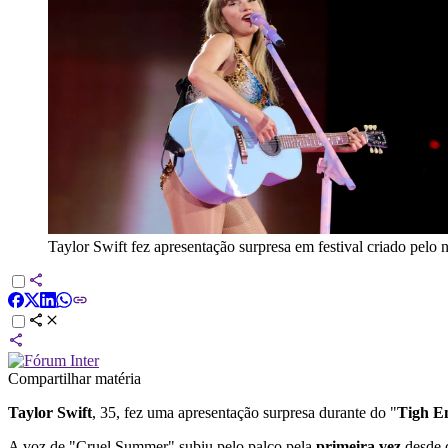
Taylor Swift fez apresentação surpresa em festival criado pelo
Compartilhar matéria
Taylor Swift
, 35, fez uma apresentação surpresa durante do "
Tigh E
A voz de "Cruel Summer" subiu pelo palco pela
primeira vez
desde q