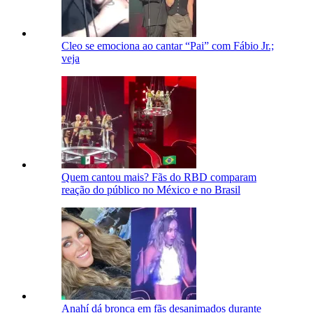
Cleo se emociona ao cantar “Pai” com Fábio Jr.;
veja
Quem cantou mais? Fãs do RBD comparam
reação do público no México e no Brasil
Anahí dá bronca em fãs desanimados durante