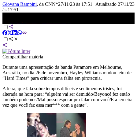
Giovana Rampini
, da CNN*
27/11/23 às 17:51
|
Atualizado
27/11/23
às 17:51
Hayley Williams mudou letra de música durante show para criticar
falha em pirotecnia | CNN Pop
Compartilhar matéria
Durante uma apresentação da banda Paramore em Melbourne,
Austrália, no dia 26 de novembro, Hayley Williams mudou letra de
“Hard Times” para criticar uma falha em pirotecnia.
A letra, que fala sobre tempos difíceis e sentimentos tristes, foi
alterada na hora para: “alguém vai ser demitido/Beyoncé fez então
também podemos/Mal posso esperar pra falar com você/É a terceira
vez que você faz essa mer*** com a gente”.