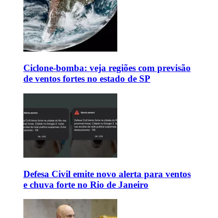
Ciclone-bomba: veja regiões com previsão
de ventos fortes no estado de SP
Defesa Civil emite novo alerta para ventos
e chuva forte no Rio de Janeiro