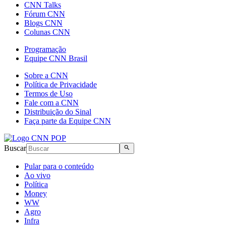
CNN Talks
Fórum CNN
Blogs CNN
Colunas CNN
Programação
Equipe CNN Brasil
Sobre a CNN
Política de Privacidade
Termos de Uso
Fale com a CNN
Distribuição do Sinal
Faça parte da Equipe CNN
Buscar
Pular para o conteúdo
Ao vivo
Política
Money
WW
Agro
Infra