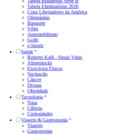
Tabela Brasileirão Série B
Tabela Eliminatórias 2026
Copa Libertadores da América
Olimpíadas
Basquete
Vôlei
Automobilismo
Golfe
e-Sports
Saúde
Roberto Kalil - Sinais Vitais
Alimentação
Exercícios Físicos
Vacinação
Câncer
Drogas
Obesidade
Tecnologia
Nasa
Ciência
Curiosidades
Viagem & Gastronomia
Viagem
Gastronomia