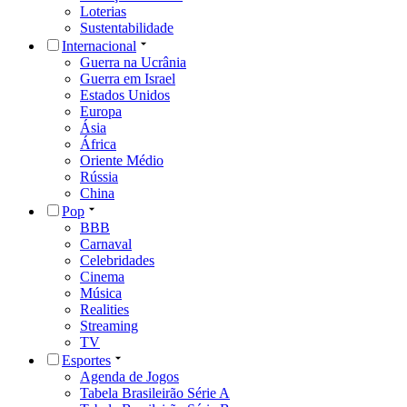
Loterias
Sustentabilidade
Internacional
Guerra na Ucrânia
Guerra em Israel
Estados Unidos
Europa
Ásia
África
Oriente Médio
Rússia
China
Pop
BBB
Carnaval
Celebridades
Cinema
Música
Realities
Streaming
TV
Esportes
Agenda de Jogos
Tabela Brasileirão Série A