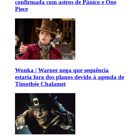
confirmada com astros de Pânico e One
Piece
Wonka | Warner nega que sequência
estaria fora dos planos devido à agenda de
Timothée Chalamet