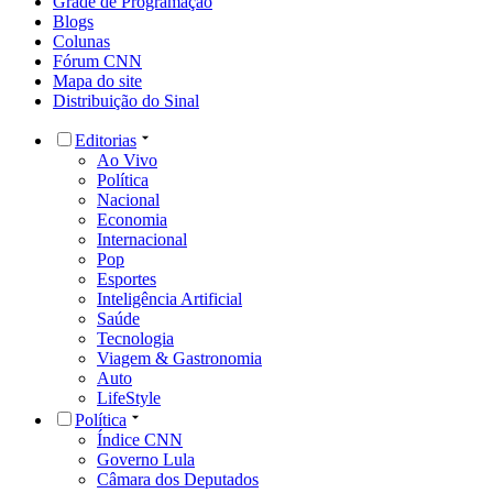
Grade de Programação
Blogs
Colunas
Fórum CNN
Mapa do site
Distribuição do Sinal
Editorias
Ao Vivo
Política
Nacional
Economia
Internacional
Pop
Esportes
Inteligência Artificial
Saúde
Tecnologia
Viagem & Gastronomia
Auto
LifeStyle
Política
Índice CNN
Governo Lula
Câmara dos Deputados