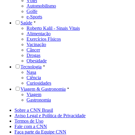
Vôlei
Automobilismo
Golfe
e-Sports
Saúde
Roberto Kalil - Sinais Vitais
Alimentação
Exercícios Físicos
Vacinação
Câncer
Drogas
Obesidade
Tecnologia
Nasa
Ciência
Curiosidades
Viagem & Gastronomia
Viagem
Gastronomia
Sobre a CNN Brasil
Aviso Legal e Política de Privacidade
Termos de Uso
Fale com a CNN
Faça parte da Equipe CNN