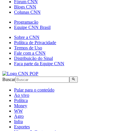
Fórum CNN
Blogs CNN
Colunas CNN
Programação
Equipe CNN Brasil
Sobre a CNN
Política de Privacidade
Termos de Uso
Fale com a CNN
Distribuição do Sinal
Faça parte da Equipe CNN
Buscar
Pular para o conteúdo
Ao vivo
Política
Money
WW
Agro
Infra
Esportes