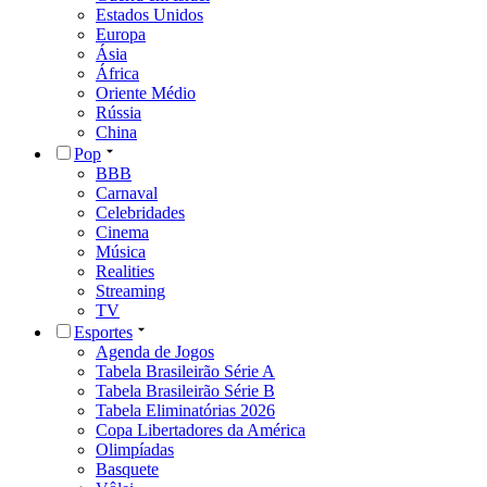
Estados Unidos
Europa
Ásia
África
Oriente Médio
Rússia
China
Pop
BBB
Carnaval
Celebridades
Cinema
Música
Realities
Streaming
TV
Esportes
Agenda de Jogos
Tabela Brasileirão Série A
Tabela Brasileirão Série B
Tabela Eliminatórias 2026
Copa Libertadores da América
Olimpíadas
Basquete