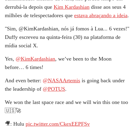
derrubá-la depois que
Kim Kardashian
disse aos seus 4
milhões de telespectadores que
estava abraçando a ideia
.
"Sim, @KimKardashian, nós já fomos à Lua... 6 vezes!"
Duffy escreveu na quinta-feira (30) na plataforma de
mídia social X.
Yes,
@KimKardashian
, we’ve been to the Moon
before… 6 times!
And even better:
@NASAArtemis
is going back under
the leadership of
@POTUS
.
We won the last space race and we will win this one too
🇺🇸🚀
🎥: Hulu
pic.twitter.com/CkexEEPFSv