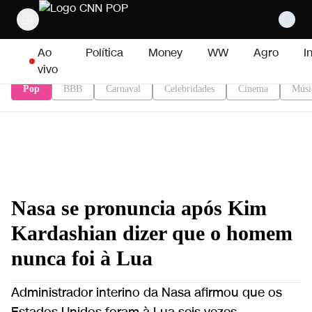
Pular para o conteúdo
Ao
Política
Money
WW
Agro
I
vivo
Pop
BBB
Carnaval
Celebridades
Cinema
Músi
Nasa se pronuncia após Kim
Kardashian dizer que o homem
nunca foi à Lua
Administrador interino da Nasa afirmou que os