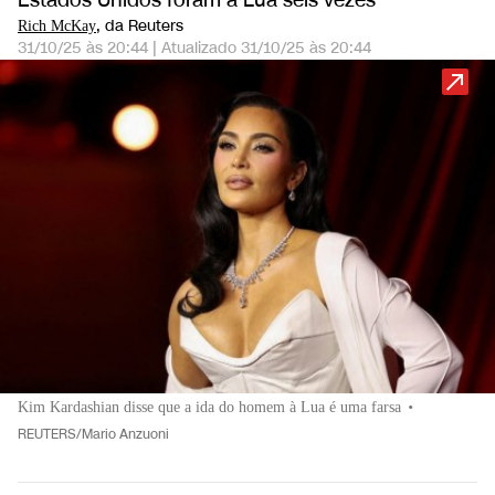
Estados Unidos foram à Lua seis vezes
, da Reuters
Rich McKay
31/10/25 às 20:44
|
Atualizado
31/10/25 às 20:44
Kim Kardashian disse que a ida do homem à Lua é uma farsa
•
REUTERS/Mario Anzuoni