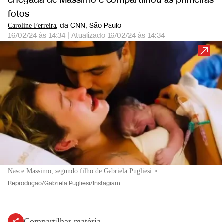
chegada de Massimo e compartilhou as primeiras
fotos
, da CNN
, São Paulo
Caroline Ferreira
16/02/24 às 14:34
|
Atualizado
16/02/24 às 14:34
Nasce Massimo, segundo filho de Gabriela Pugliesi
•
Reprodução/Gabriela Pugliesi/Instagram
Compartilhar matéria