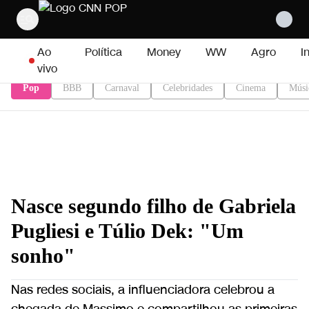
Pular para o conteúdo
Ao
Política
Money
WW
Agro
I
vivo
Pop
BBB
Carnaval
Celebridades
Cinema
Músi
Nasce segundo filho de Gabriela
Pugliesi e Túlio Dek: "Um
sonho"
Nas redes sociais, a influenciadora celebrou a