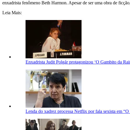
enxadrista fenômeno Beth Harmon. Apesar de ser uma obra de ficção,
Leia Mais:
Enxadrista Judit Polgár protagonizou ‘O Gambito da Rain
Lenda do xadrez processa Netflix por fala sexista em “