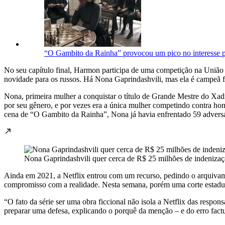
“O Gambito da Rainha” provocou um pico no interesse 
No seu capítulo final, Harmon participa de uma competição na União
novidade para os russos. Há Nona Gaprindashvili, mas ela é campeã 
Nona, primeira mulher a conquistar o título de Grande Mestre do Xadr
por seu gênero, e por vezes era a única mulher competindo contra h
cena de “O Gambito da Rainha”, Nona já havia enfrentado 59 adversár
Nona Gaprindashvili quer cerca de R$ 25 milhões de indenizaç
Ainda em 2021, a Netflix entrou com um recurso, pedindo o arquivame
compromisso com a realidade. Nesta semana, porém uma corte estadu
“O fato da série ser uma obra ficcional não isola a Netflix das respon
preparar uma defesa, explicando o porquê da menção – e do erro fact