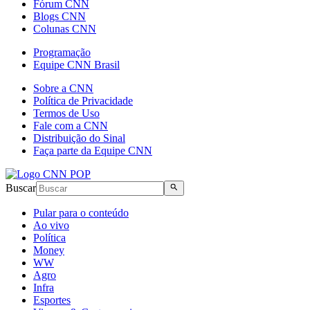
Fórum CNN
Blogs CNN
Colunas CNN
Programação
Equipe CNN Brasil
Sobre a CNN
Política de Privacidade
Termos de Uso
Fale com a CNN
Distribuição do Sinal
Faça parte da Equipe CNN
Buscar
Pular para o conteúdo
Ao vivo
Política
Money
WW
Agro
Infra
Esportes