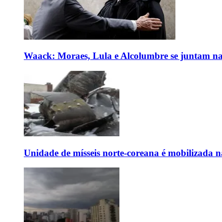
Waack: Moraes, Lula e Alcolumbre se juntam na
Unidade de mísseis norte-coreana é mobilizada n