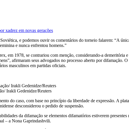
por xadrez em novas gerações
 Soviética, e podemos ouvir os comentários do torneio falarem: “A ú
feminina e nunca enfrentou homens.”
ex, em 1978, se contrariou com menção, considerando-a demeritória e f
omens”, afirmaram seus advogados no processo aberto por difamação. O
ios masculinos em partidas oficiais.
ão/ Irakli Gedenidze/Reuters
nto do caso, com base no princípio da liberdade de expressão. A plata
nidense desconsiderou o pedido de suspensão.
sabilidades da difamação se elementos difamatórios estiverem presentes n
ual – a Nona Gaprindashvili.