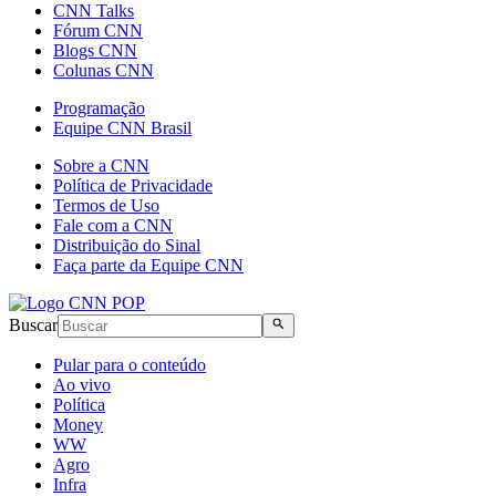
CNN Talks
Fórum CNN
Blogs CNN
Colunas CNN
Programação
Equipe CNN Brasil
Sobre a CNN
Política de Privacidade
Termos de Uso
Fale com a CNN
Distribuição do Sinal
Faça parte da Equipe CNN
Buscar
Pular para o conteúdo
Ao vivo
Política
Money
WW
Agro
Infra