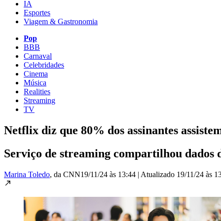
IA
Esportes
Viagem & Gastronomia
Pop
BBB
Carnaval
Celebridades
Cinema
Música
Realities
Streaming
TV
Netflix diz que 80% dos assinantes assiste
Serviço de streaming compartilhou dados 
Marina Toledo
, da CNN
19/11/24 às 13:44
|
Atualizado
19/11/24 às 1