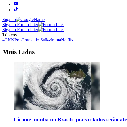
Siga no
Siga no Forum Inter
Siga no Forum Inter
Tópicos
#CNNPop
Coreia do Sul
k-drama
Netflix
Mais Lidas
Ciclone bomba no Brasil: quais estados serão af