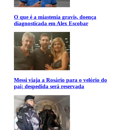
O que é a miastenia gravis, doença
diagnosticada em Alex Escobar
Messi viaja a Rosário para o velório do
pai; despedida será reservada