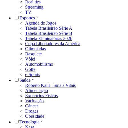
Realities
Streaming
TV
Esportes
Agenda de Jogos
Tabela Brasileirão Série A
Tabela Brasileirão Série B
Tabela Eliminatórias 2026
Copa Libertadores da América
Olimpíadas
Basquete
Vôlei
Automobilismo
Golfe
e-Sports
Saúde
Roberto Kalil - Sinais Vitais
Alimentação
Exercícios Físicos
Vacinação
Câncer
Drogas
Obesidade
Tecnologia
Nasa