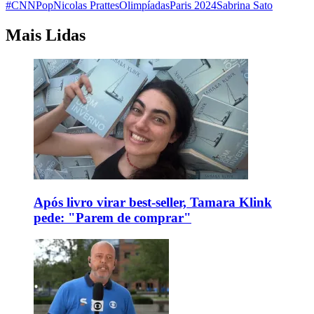
#CNNPop
Nicolas Prattes
Olimpíadas
Paris 2024
Sabrina Sato
Mais Lidas
Após livro virar best-seller, Tamara Klink
pede: "Parem de comprar"