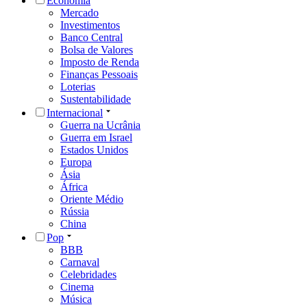
Economia
Mercado
Investimentos
Banco Central
Bolsa de Valores
Imposto de Renda
Finanças Pessoais
Loterias
Sustentabilidade
Internacional
Guerra na Ucrânia
Guerra em Israel
Estados Unidos
Europa
Ásia
África
Oriente Médio
Rússia
China
Pop
BBB
Carnaval
Celebridades
Cinema
Música