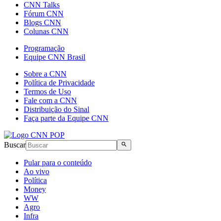
CNN Talks
Fórum CNN
Blogs CNN
Colunas CNN
Programação
Equipe CNN Brasil
Sobre a CNN
Política de Privacidade
Termos de Uso
Fale com a CNN
Distribuição do Sinal
Faça parte da Equipe CNN
Buscar
Pular para o conteúdo
Ao vivo
Política
Money
WW
Agro
Infra