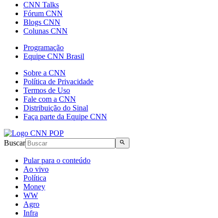
CNN Talks
Fórum CNN
Blogs CNN
Colunas CNN
Programação
Equipe CNN Brasil
Sobre a CNN
Política de Privacidade
Termos de Uso
Fale com a CNN
Distribuição do Sinal
Faça parte da Equipe CNN
Buscar
Pular para o conteúdo
Ao vivo
Política
Money
WW
Agro
Infra