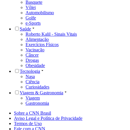
Basquete
Vôlei
Automobilismo
Golfe
e-Sports
Saúde
Roberto Kalil - Sinais Vitais
Alimentação
Exercícios Físicos
Vacinação
Câncer
Drogas
Obesidade
Tecnologia
Nasa
Ciência
Curiosidades
Viagem & Gastronomia
Viagem
Gastronomia
Sobre a CNN Brasil
Aviso Legal e Política de Privacidade
Termos de Uso
Fale com a CNN