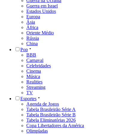
Guerra na Ucrânia
Guerra em Israel
Estados Unidos
Europa
Ásia
África
Oriente Médio
Rússia
China
Pop
BBB
Carnaval
Celebridades
Cinema
Música
Realities
Streaming
TV
Esportes
Agenda de Jogos
Tabela Brasileirão Série A
Tabela Brasileirão Série B
Tabela Eliminatórias 2026
Copa Libertadores da América
Olimpíadas