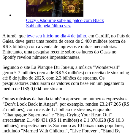
Ozzy Osbourne sobe ao palco com Black
Sabbath pela última vez
A turnê, que
teve seu início no dia 4 de julho
, em Cardiff, no País de
Gales, deve gerar uma receita de cerca de £ 400 milhões (cerca de
R$ 3 bilhões) com a venda de ingressos e outras mercadorias.
Entretanto, uma pesquisa recente sobre os lucros do Oasis no
Spotify revelou números impressionantes.
Segundo o site La Planque Du Joueur, a música "Wonderwall"
gerou £ 7 milhões (cerca de R$ 53 milhões) em receita de streaming
até 8 de julho de 2025, com 2,3 bilhões de streams. Os
pesquisadores calcularam os valores com base em um pagamento
médio de US$ 0,004 por stream.
Outras músicas da banda também apresentam números expressivos.
"Don’t Look Back in Anger", por exemplo, rendeu £3.247.265 (R$
25 milhões), com mais de 1,1 bilhão de streams, enquanto
"Champagne Supernova" e "Stop Crying Your Heart Out"
arrecadaram £1.449.431 (R$ 11 milhões) e £ 1.378.028 (R$ 10,3
milhões), respectivamente. Somando as 10 faixas mais populares,
incluindo "Married With Children", "Live Forever", "Stand By