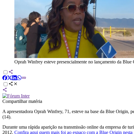
Oprah Winfrey esteve presencialmente no lançamento da Blue 
Compartilhar matéria
A apresentadora Oprah Winfrey, 71, esteve na base da Blue Origin, per
(14).
Durante uma rápida aparição na transmissão online da empresa de t
2012.
Confira aqui quem mais foi ao espaço com a Blue Origin nesta 