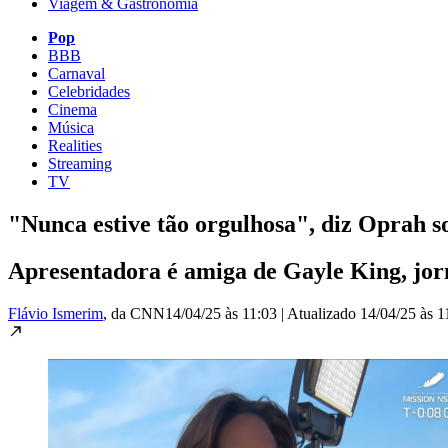
Viagem & Gastronomia
Pop
BBB
Carnaval
Celebridades
Cinema
Música
Realities
Streaming
TV
"Nunca estive tão orgulhosa", diz Oprah s
Apresentadora é amiga de Gayle King, jor
Flávio Ismerim
, da CNN
14/04/25 às 11:03
|
Atualizado
14/04/25 às 1