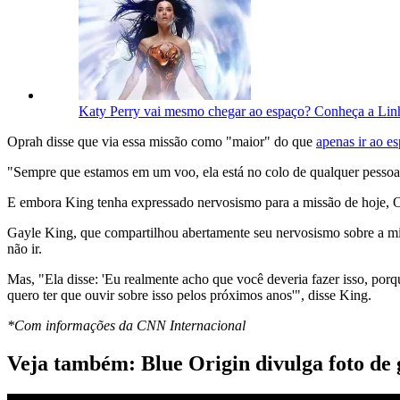
Katy Perry vai mesmo chegar ao espaço? Conheça a Li
Oprah disse que via essa missão como "maior" do que
apenas ir ao e
"Sempre que estamos em um voo, ela está no colo de qualquer pessoa 
E embora King tenha expressado nervosismo para a missão de hoje, O
Gayle King, que compartilhou abertamente seu nervosismo sobre a mis
não ir.
Mas, "Ela disse: 'Eu realmente acho que você deveria fazer isso, porqu
quero ter que ouvir sobre isso pelos próximos anos'", disse King.
*Com informações da CNN Internacional
Veja também: Blue Origin divulga foto de