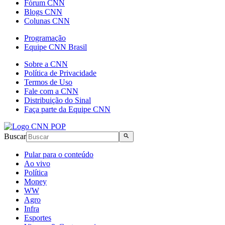
Fórum CNN
Blogs CNN
Colunas CNN
Programação
Equipe CNN Brasil
Sobre a CNN
Política de Privacidade
Termos de Uso
Fale com a CNN
Distribuição do Sinal
Faça parte da Equipe CNN
Buscar
Pular para o conteúdo
Ao vivo
Política
Money
WW
Agro
Infra
Esportes