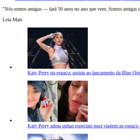
"Nós somos amigas — fará 50 anos no ano que vem. Somos amigas des
Leia Mais
Katy Perry no espaço: assista ao lançamento da Blue Ori
Katy Perry adota unhas especiais para viagem ao espaço