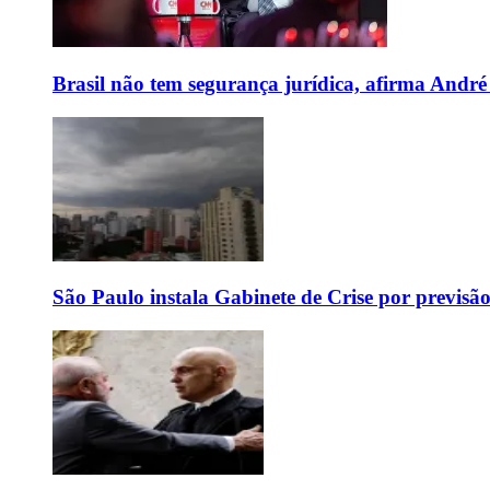
Brasil não tem segurança jurídica, afirma And
São Paulo instala Gabinete de Crise por previsã