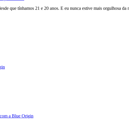
de que tínhamos 21 e 20 anos. E eu nunca estive mais orgulhosa da m
gin
 com a Blue Origin